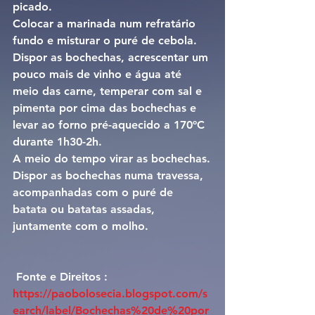
picado.
Colocar a marinada num refratário 
fundo e misturar o puré de cebola.
Dispor as bochechas, acrescentar um 
pouco mais de vinho e água até 
meio das carne, temperar com sal e 
pimenta por cima das bochechas e 
levar ao forno pré-aquecido a 170ºC 
durante 1h30-2h.
A meio do tempo virar as bochechas.
Dispor as bochechas numa travessa, 
acompanhadas com o puré de 
batata ou batatas assadas, 
juntamente com o molho.
 Fonte e Direitos : 
https://paobolosecia.blogspot.com/s
earch/label/Bochechas%20de%20por