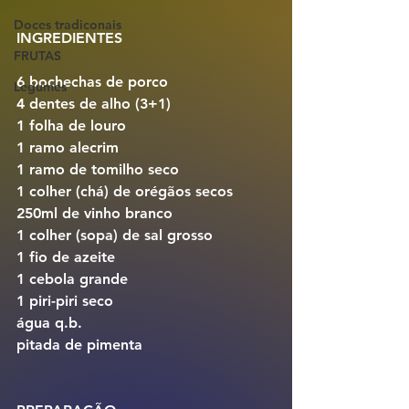
Doces tradiconais
INGREDIENTES
FRUTAS
6 bochechas de porco
Legumes
4 dentes de alho (3+1)
1 folha de louro
1 ramo alecrim
1 ramo de tomilho seco
1 colher (chá) de orégãos secos
250ml de vinho branco
1 colher (sopa) de sal grosso
1 fio de azeite
1 cebola grande
1 piri-piri seco
água q.b.
pitada de pimenta