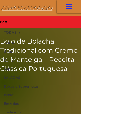
ASRECEITASDOGATO
Post
TODAS
Bolo de Bolacha
TODAS
Tradicional com Creme
Gato
de Manteiga – Receita
Carne
Clássica Portuguesa
Sopa
SALADAS
Doces e Sobremesas
Peixe
Entradas
Tradicional