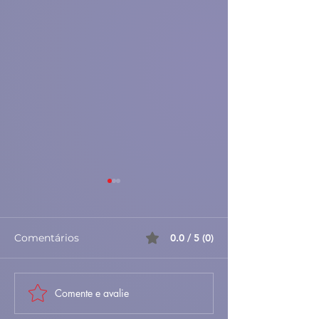
Comentários
0.0 / 5 (0)
Comente e avalie
Cozido à Portuguesa
Carne de Porc
Tradicional – Receita
Alentejana – R