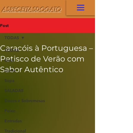
ASRECEITASDOGATO
Post
TODAS
Caracóis à Portuguesa –
TODAS
Petisco de Verão com
Gato
Sabor Autêntico
Carne
Sopa
SALADAS
Doces e Sobremesas
Peixe
Entradas
Tradicional