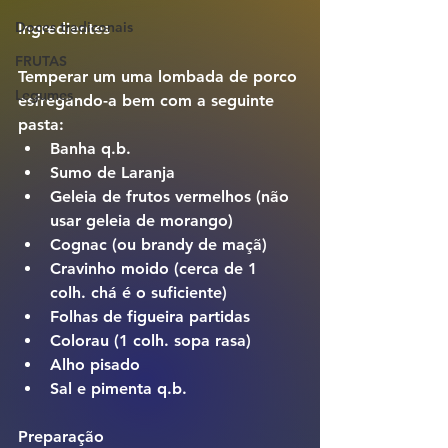
Doces tradiconais
Ingredientes
FRUTAS
Temperar um uma lombada de porco
Legumes
esfregando-a bem com a seguinte 
pasta:
Banha q.b.
Sumo de Laranja
Geleia de frutos vermelhos (não 
usar geleia de morango)
Cognac (ou brandy de maçã)
Cravinho moido (cerca de 1 
colh. chá é o suficiente)
Folhas de figueira partidas
Colorau (1 colh. sopa rasa)
Alho pisado
Sal e pimenta q.b.
Preparação