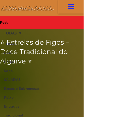
ASRECEITASDOGATO
Post
TODAS
⭐️ Estrelas de Figos –
TODAS
Doce Tradicional do
Gato
Algarve ⭐️
Carne
Sopa
SALADAS
Doces e Sobremesas
Peixe
Entradas
Tradicional