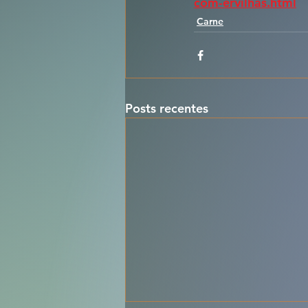
com-ervilhas.html
Carne
Posts recentes