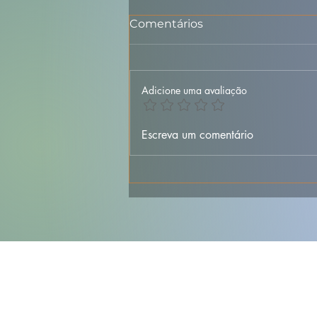
Comentários
Adicione uma avaliação
🐐🍚 Maranho da Beira
Escreva um comentário
Baixa – Tradicional,
Aromático e Cheio de
Sabor Português 🇵🇹