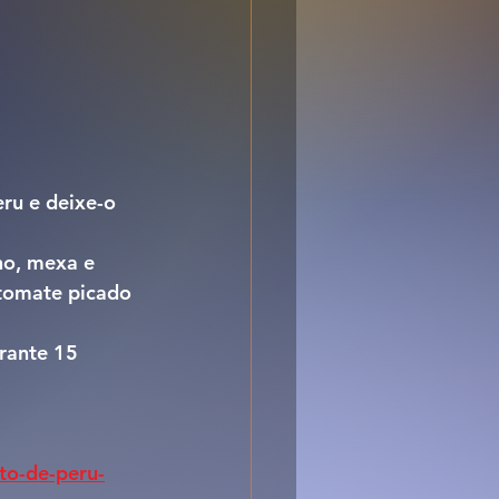
ru e deixe-o 
ho, mexa e 
 tomate picado 
rante 15 
to-de-peru-