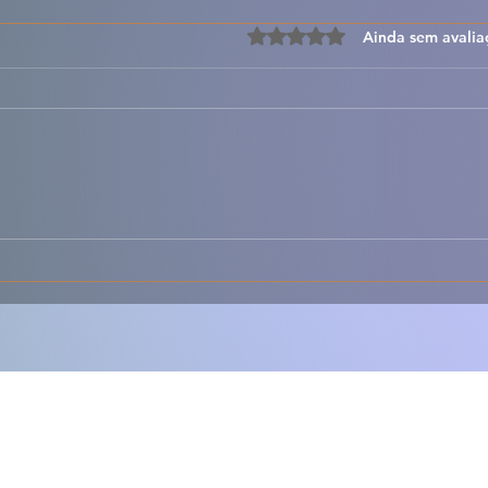
Avaliado com 0 de 5 estre
Ainda sem avalia
🍝🔥 Lasanha
🥣🌿
Desconstruída – Todo o
Rúst
Sabor da Lasanha, Mas
Sabo
Muito Mais Fácil 🇵🇹