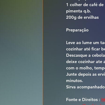
1 colher de café de 
pimenta q.b.
200g de ervilhas
Preparação
Leve ao lume um tac
cozinhar até ficar
Descasque a cebola 
deixe cozinhar ate 
com o molho, temper
Junte depois as erv
minutos.
Sirva acompanhado 
Fonte e Direitos : 
h