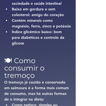
saciedade e saúde intestinal
Baixo em gordura e sem 
colesterol:
 amigo do coração
Contém minerais como 
magnésio, ferro, zinco e potássio
Índice glicémico baixo:
 bom 
para diabéticos e controlo da 
glicose
🍽️ Como 
consumir o 
tremoço
O tremoço já cozido e conservado 
em salmoura é a forma mais comum 
de consumo, mas há outras formas 
de o integrar na dieta:
Como petisco
, simples ou 