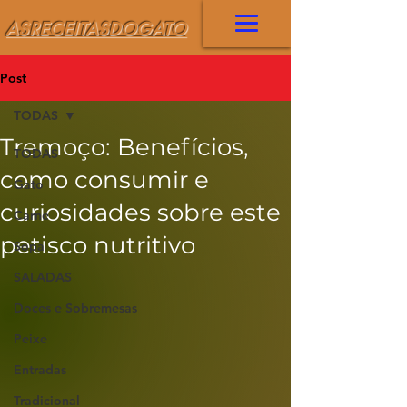
ASRECEITASDOGATO
Post
TODAS
Tremoço: Benefícios,
TODAS
como consumir e
Gato
curiosidades sobre este
Carne
petisco nutritivo
Sopa
SALADAS
Doces e Sobremesas
Peixe
Entradas
Tradicional