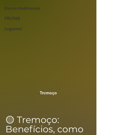
Doces tradiconais
FRUTAS
Legumes
Tremoço
🟡 Tremoço: 
Benefícios, como 