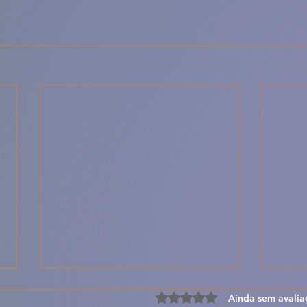
Avaliado com 0 de 5 estre
Ainda sem avalia