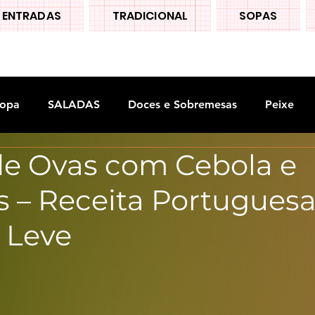
ENTRADAS
TRADICIONAL
SOPAS
opa
SALADAS
Doces e Sobremesas
Peixe
de Ovas com Cebola e
S
Legumes
s – Receita Portugues
 Leve