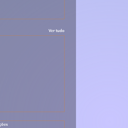
Ver tudo
las.
ções