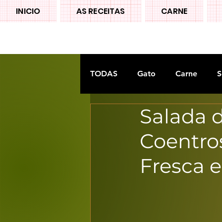
INICIO
AS RECEITAS
CARNE
TODAS
Gato
Carne
S
Salada 
Doces tradiconais
FRUTA
Coentro
Fresca e