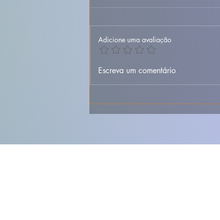
Adicione uma avaliação
Lambujinha à Bulhão
Escreva um comentário
Pato – Receita Tradicional
com Alho, Coentros e
Limão