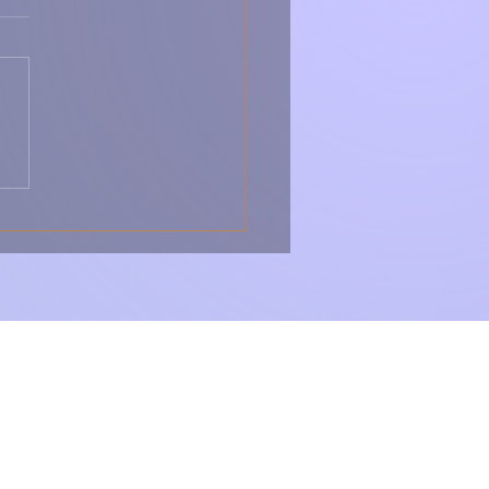
da de Polvo à
uguesa – Fresca,
rosa e Tradicional