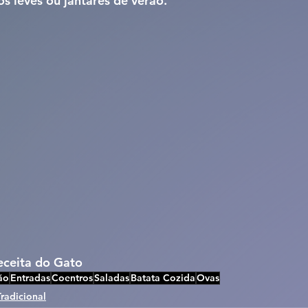
s leves ou jantares de verão.
Receita do Gato
ão
Entradas
Coentros
Saladas
Batata Cozida
Ovas
Tradicional