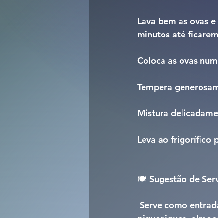
Lava bem as ovas e 
minutos até ficarem
Coloca as ovas numa
Tempera generosame
Mistura delicadamen
Leva ao frigorífico
🍽️ 
Sugestão de Serv
 Serve como entrada ou petisco, acompanhada de tostas ou pão rústico. Ideal para 