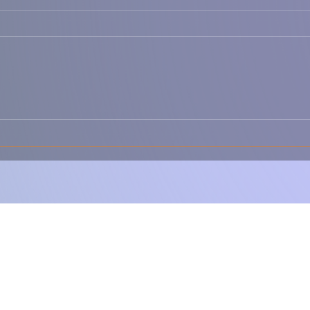
Salada de Grão com
Sala
Bacalhau
Port
Sabo