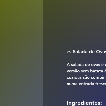
🥗 
Salada de Ovas
A 
salada de ovas
 é 
versão 
sem batata
 
cozidas são combina
numa entrada fresca
Ingredientes: