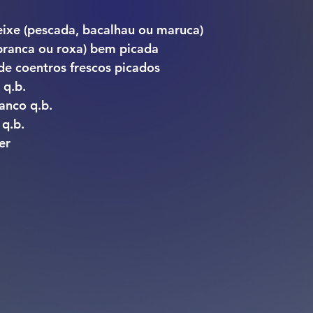
eixe (pescada, bacalhau ou maruca)
branca ou roxa) bem picada
de coentros frescos picados
 q.b.
anco q.b.
 q.b.
er