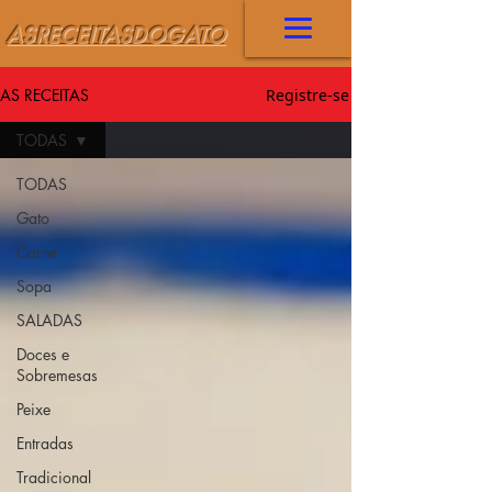
ASRECEITASDOGATO
AS RECEITAS
Registre-se
TODAS
TODAS
Gato
Carne
Sopa
SALADAS
Doces e
Sobremesas
Peixe
Entradas
Tradicional