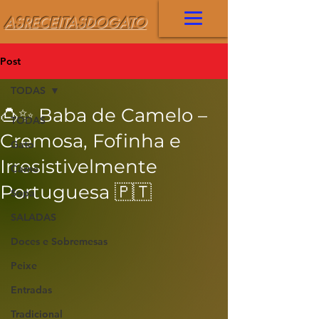
ASRECEITASDOGATO
Post
TODAS
🍮✨ Baba de Camelo –
TODAS
Cremosa, Fofinha e
Gato
Irresistivelmente
Carne
Portuguesa 🇵🇹
Sopa
SALADAS
Doces e Sobremesas
Peixe
Entradas
Tradicional