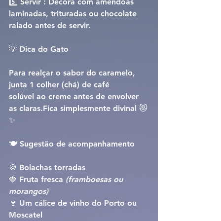
5️⃣ 
Servir : 
Decora com amêndoas 
laminadas, trituradas ou chocolate 
ralado antes de servir.
💡 
Dica do Gato
Para realçar o sabor do caramelo, 
junta 
1 colher (chá) de café 
solúvel
 ao creme antes de envolver 
as claras.Fica simplesmente divinal 😻
✨
🍽️ 
Sugestão de acompanhamento
🍪 Bolachas torradas
🍓 Fruta fresca 
(framboesas ou 
morangos)
🍷 Um cálice de vinho do Porto ou 
Moscatel