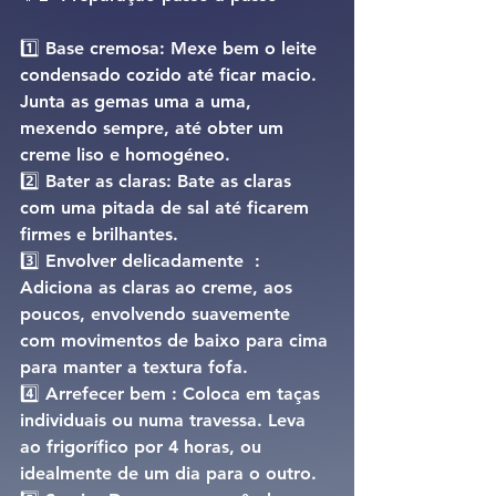
1️⃣ 
Base cremosa: 
Mexe bem o leite 
condensado cozido até ficar macio. 
Junta as gemas uma a uma, 
mexendo sempre, até obter um 
creme liso e homogéneo.
2️⃣ 
Bater as claras: 
Bate as claras 
com uma pitada de sal até ficarem 
firmes e brilhantes.
3️⃣ 
Envolver delicadamente  : 
Adiciona as claras ao creme, aos 
poucos, envolvendo suavemente 
com movimentos de baixo para cima 
para manter a textura fofa.
4️⃣ 
Arrefecer bem : 
Coloca em taças 
individuais ou numa travessa. Leva 
ao frigorífico por 
4 horas
, ou 
idealmente de um dia para o outro.