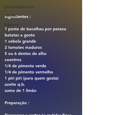
Doces tradiconais
FRUTAS
Ingredientes :
Legumes
1 posta de bacalhau por pessoa
batatas a gosto
1 cebola grande
2 tomates maduros
5 ou 6 dentes de alho
coentros
1/4 de pimento verde
1/4 de pimento vermelho
1 piri piri (para quem gosta)
azeite q.b.
sumo de 1 limão
Preparação :