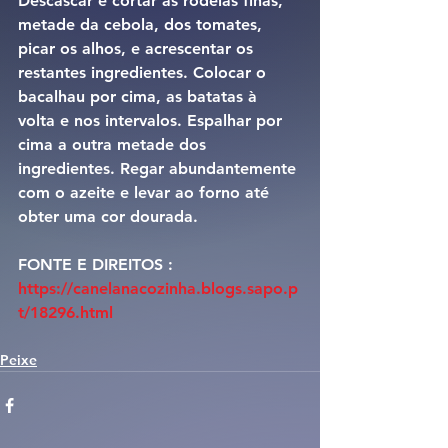
Descascar e cortar às rodelas finas, 
metade da cebola, dos tomates, 
picar os alhos, e acrescentar os 
restantes ingredientes. Colocar o 
bacalhau por cima, as batatas à 
volta e nos intervalos. Espalhar por 
cima a outra metade dos 
ingredientes. Regar abundantemente 
com o azeite e levar ao forno até 
obter uma cor dourada.
FONTE E DIREITOS : 
https://canelanacozinha.blogs.sapo.p
t/18296.html
Peixe