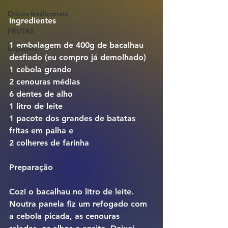
Doces tradiconais
Ingredientes
FRUTAS
1 embalagem de 400g de bacalhau 
Legumes
desfiado (eu compro já demolhado)
1 cebola grande
2 cenouras médias
6 dentes de alho
1 litro de leite
1 pacote dos grandes de batatas 
fritas em palha e
2 colheres de farinha
Preparação
Cozi o bacalhau no litro de leite. 
Noutra panela fiz um refogado com 
a cebola picada, as cenouras 