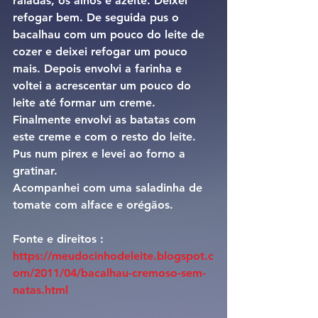
raladas, os alhos e azeite. Deixei 
refogar bem. De seguida pus o 
bacalhau com um pouco do leite de 
cozer e deixei refogar um pouco 
mais. Depois envolvi a farinha e 
voltei a acrescentar um pouco do 
leite até formar um creme. 
Finalmente envolvi as batatas com 
este creme e com o resto do leite. 
Pus num pirex e levei ao forno a 
gratinar.
Acompanhei com uma saladinha de 
tomate com alface e orégãos.
Fonte e direitos : 
https://meudocinhodeleite.blogspot.c
om/2011/04/bacalhau-cremoso-sem-
natas.html