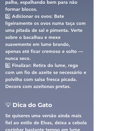
palha, espalhando bem para não 
formar blocos.
5️⃣ 
Adicionar os ovos: 
Bate 
ligeiramente os ovos numa taça com 
uma pitada de sal e pimenta. Verte 
sobre o bacalhau e mexe 
suavemente em lume brando, 
apenas até ficar cremoso e solto — 
nunca seco.
6️⃣ 
Finalizar: 
Retira do lume, rega 
com um fio de azeite se necessário e 
polvilha com salsa fresca picada. 
Decora com azeitonas pretas.
💡 
Dica do Gato
Se quiseres uma versão ainda mais 
fiel ao estilo de Elvas, deixa a cebola 
cozinhar bastante tempo em lume 