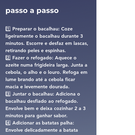
passo a passo
1️⃣ 
Preparar o bacalhau: 
Coze 
ligeiramente o bacalhau durante 3 
minutos. Escorre e desfaz em lascas, 
retirando peles e espinhas.
2️⃣ 
Fazer o refogado: 
Aquece o 
azeite numa frigideira larga. Junta a 
cebola, o alho e o louro. Refoga em 
lume brando até a cebola ficar 
macia e levemente dourada.
3️⃣ 
Juntar o bacalhau: 
Adiciona o 
bacalhau desfiado ao refogado. 
Envolve bem e deixa cozinhar 2 a 3 
minutos para ganhar sabor.
4️⃣ 
Adicionar as batatas palha: 
Envolve delicadamente a batata 