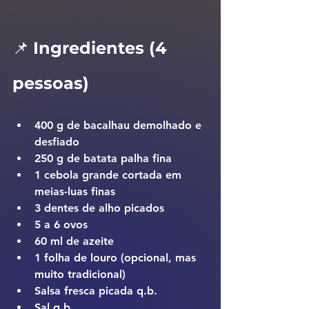
📌 
Ingredientes (4 
pessoas)
400 g de bacalhau demolhado e 
desfiado
250 g de batata palha fina
1 cebola grande cortada em 
meias-luas finas
3 dentes de alho picados
5 a 6 ovos
60 ml de azeite
1 folha de louro (opcional, mas 
muito tradicional)
Salsa fresca picada q.b.
Sal q.b.