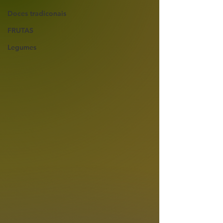
Doces tradiconais
FRUTAS
Legumes