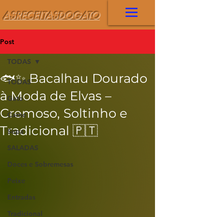
ASRECEITASDOGATO
Post
TODAS
🐟✨ Bacalhau Dourado
TODAS
à Moda de Elvas –
Gato
Cremoso, Soltinho e
Carne
Tradicional 🇵🇹
Sopa
SALADAS
Doces e Sobremesas
Peixe
Entradas
Tradicional