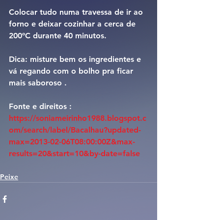
Colocar tudo numa travessa de ir ao 
forno e deixar cozinhar a cerca de 
200ºC durante 40 minutos.
Dica: misture bem os ingredientes e 
vá regando com o bolho pra ficar 
mais saboroso .
Fonte e direitos : 
https://soniameirinho1988.blogspot.c
om/search/label/Bacalhau?updated-
max=2013-02-06T08:00:00Z&max-
results=20&start=10&by-date=false
Peixe