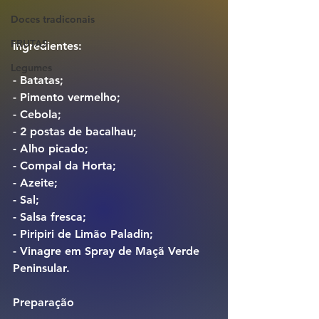
Doces tradiconais
FRUTAS
Ingredientes:
Legumes
- Batatas;
- Pimento vermelho;
- Cebola;
- 2 postas de bacalhau;
- Alho picado;
- Compal da Horta;
- Azeite;
- Sal;
- Salsa fresca;
- Piripiri de Limão Paladin;
- Vinagre em Spray de Maçã Verde 
Peninsular.
Preparação