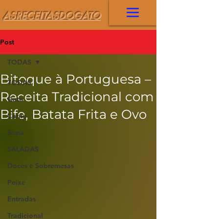
ASRECEITASDOGATO
Post
TODAS
Bitoque à Portuguesa –
TODAS
Receita Tradicional com
Gato
Bife, Batata Frita e Ovo
Carne
Sopa
SALADAS
Doces e Sobremesas
Peixe
Entradas
Tradicional