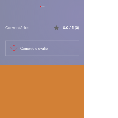
Comentários
0.0 / 5 (0)
Comente e avalie
🎃✨ Azevias de
🥐✨ Folhados d
Abóbora à Antiga –
– Doces, Folha
Doces, Delicadas e
Irresistíveis 🇵
Cheias de Tradição 🇵🇹