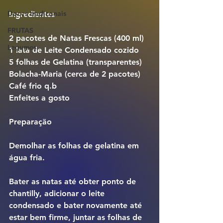
Doces tradiconais
Ingredientes
FRUTAS
2 pacotes de Natas Frescas (400 ml)
Legumes
1 lata de Leite Condensado cozido
5 folhas de Gelatina (transparentes)
Bolacha-Maria (cerca de 2 pacotes)
Café frio q.b
Enfeites a gosto
Preparação
Demolhar as folhas de gelatina em 
água fria.
Bater as natas até obter ponto de 
chantilly, adicionar o leite 
condensado e bater novamente até 
estar bem firme, juntar as folhas de 