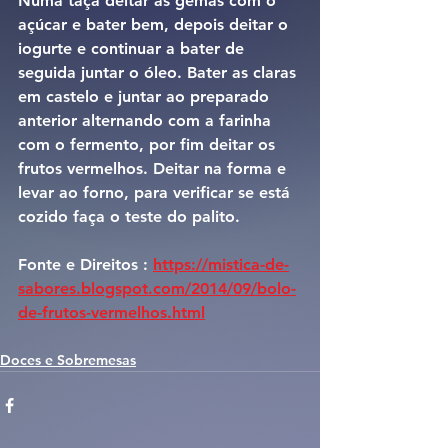
Numa taça deitar as gemas com o 
açúcar e bater bem, depois deitar o 
iogurte e continuar a bater de 
seguida juntar o óleo. Bater as claras 
em castelo e juntar ao preparado 
anterior alternando com a farinha 
com o fermento, por fim deitar os 
frutos vermelhos. Deitar na forma e 
levar ao forno, para verificar se está 
cozido faça o teste do palito.
Fonte e Direitos : 
https://mistica-de-
sabores.blogspot.com/2014/09/bolo-
de-frutos-vermelhos.html
Doces e Sobremesas