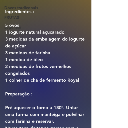
Doces tradiconais
Ingredientes :
FRUTAS
5 ovos
Legumes
1 iogurte natural açucarado
3 medidas da embalagem do iogurte 
de açúcar
3 medidas de farinha
1 medida de óleo
2 medidas de frutos vermelhos 
congelados
1 colher de chá de fermento Royal
Preparação :
Pré-aquecer o forno a 180º. Untar 
uma forma com manteiga e polvilhar 
com farinha e reservar.