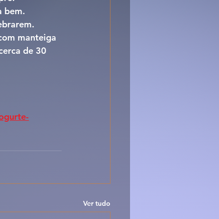
a bem.
ebrarem.
 com manteiga 
cerca de 30 
ogurte-
Ver tudo