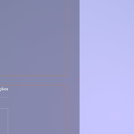
las.
ções