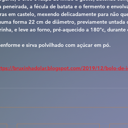
a peneirada, a fécula de batata e o fermento e envolv
claras em castelo, mexendo delicadamente para não qu
numa forma 22 cm de diâmetro, previamente untada
rinha, e leve ao forno, pré-aquecido a 180ºc, durante 
senforme e sirva polvilhado com açúcar em pó.
ttps://bruxinhadolar.blogspot.com/2019/12/bolo-de-i