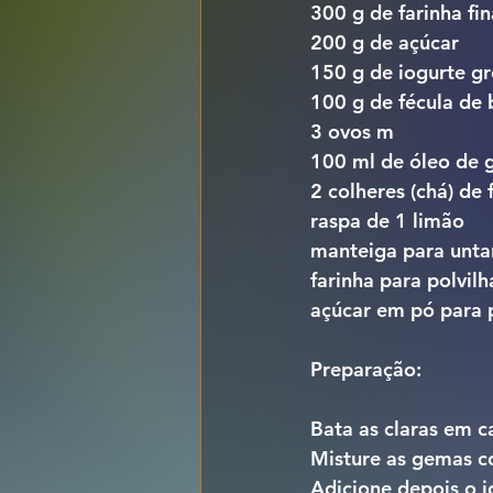
300 g de farinha fi
200 g de açúcar
150 g de iogurte g
100 g de fécula de 
3 ovos m
100 ml de óleo de g
2 colheres (chá) de
raspa de 1 limão
manteiga para unta
farinha para polvilh
açúcar em pó para p
Preparação: 
Bata as claras em c
Misture as gemas c
Adicione depois o i