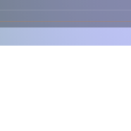
🎃✨ Azevias de Abóbora à
🥐✨ 
Antiga – Doces, Delicadas
Doce
e Cheias de Tradição 🇵🇹
Irres