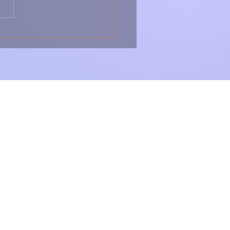
Folhados de Chila –
s, Folhados e
istíveis 🇵🇹