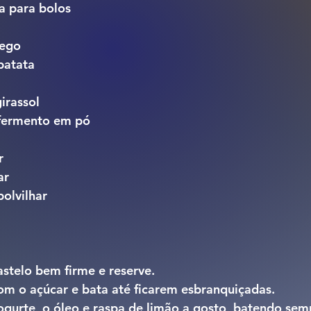
na para bolos
rego
batata
irassol
 fermento em pó
r
ar
olvilhar
astelo bem firme e reserve.
om o açúcar e bata até ficarem esbranquiçadas.
ogurte, o óleo e raspa de limão a gosto, batendo sem