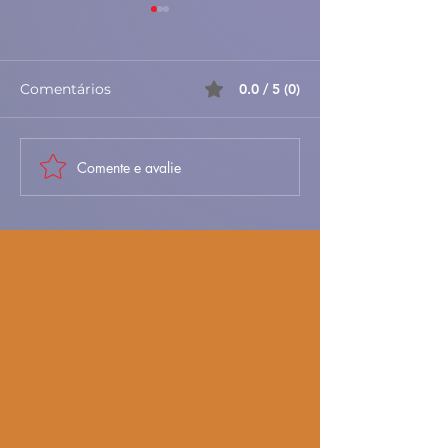
Comentários
0.0 / 5 (0)
Comente e avalie
🎃✨ Azevias de
🥐✨ Folhados d
Abóbora à Antiga –
– Doces, Folha
Doces, Delicadas e
Irresistíveis 🇵
Cheias de Tradição 🇵🇹