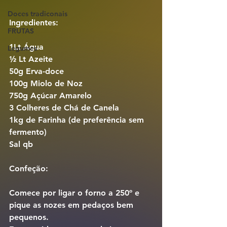
Doces tradiconais
Ingredientes:
FRUTAS
1Lt Água
Legumes
½ Lt Azeite
50g Erva-doce
100g Miolo de Noz
750g Açúcar Amarelo
3 Colheres de Chá de Canela
1kg de Farinha (de preferência sem 
fermento)
Sal qb
Confeção:
Comece por ligar o forno a 250º e 
pique as nozes em pedaços bem 
pequenos.