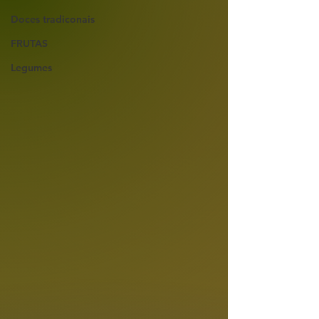
Doces tradiconais
FRUTAS
Legumes