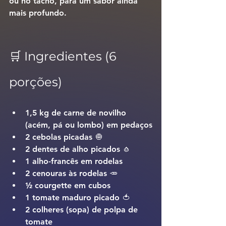
ou 
no tacho
, para um sabor ainda 
mais profundo.
🛒 Ingredientes (6 
porções)
1,5 kg de carne de novilho 
(acém, pá ou lombo) em pedaços
2 cebolas picadas 🧅
2 dentes de alho picados 🧄
1 alho-francês em rodelas
2 cenouras às rodelas 🥕
½ courgette em cubos
1 tomate maduro picado 🍅
2 colheres (sopa) de polpa de 
tomate