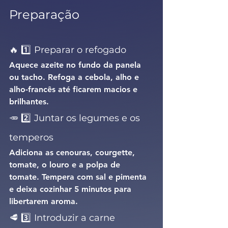
Preparação
🔥 1️⃣
Preparar o refogado
Aquece azeite no fundo da panela 
ou tacho. Refoga a cebola, alho e 
alho-francês até ficarem macios e 
brilhantes.
🥕 2️⃣
Juntar os legumes e os 
temperos
Adiciona as cenouras, courgette, 
tomate, o louro e a polpa de 
tomate. Tempera com sal e pimenta 
e deixa cozinhar 5 minutos para 
libertarem aroma.
🥩 3️⃣
Introduzir a carne