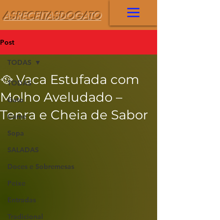
ASRECEITASDOGATO
Post
TODAS
🥘 Vaca Estufada com
TODAS
Molho Aveludado –
Gato
Tenra e Cheia de Sabor
Carne
Sopa
SALADAS
Doces e Sobremesas
Peixe
Entradas
Tradicional