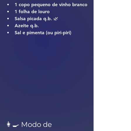
1 copo pequeno de vinho branco
1 folha de louro
Salsa picada q.b. 🌿
Azeite q.b.
Sal e pimenta (ou piri-piri)
👩‍🍳 Modo de 