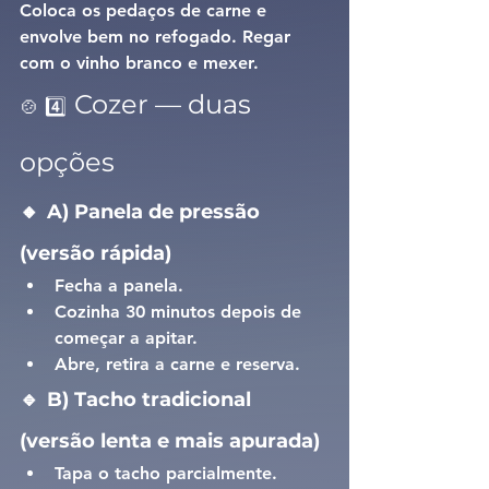
Coloca os pedaços de carne e 
envolve bem no refogado. Regar 
com o vinho branco e mexer.
Cozer — duas 
🍲 4️⃣
opções
🔸
A) Panela de pressão 
(versão rápida)
Fecha a panela.
Cozinha 
30 minutos
 depois de 
começar a apitar.
Abre, retira a carne e reserva.
🔹
B) Tacho tradicional 
(versão lenta e mais apurada)
Tapa o tacho parcialmente.