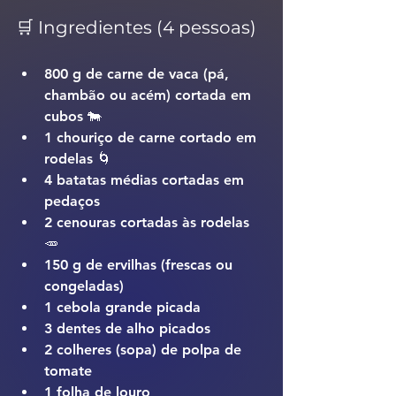
🛒 Ingredientes (4 pessoas)
800 g de carne de vaca (pá, 
chambão ou acém) cortada em 
cubos 🐄
1 chouriço de carne cortado em 
rodelas 🌀
4 batatas médias cortadas em 
pedaços
2 cenouras cortadas às rodelas 
🥕
150 g de ervilhas (frescas ou 
congeladas)
1 cebola grande picada
3 dentes de alho picados
2 colheres (sopa) de polpa de 
tomate
1 folha de louro