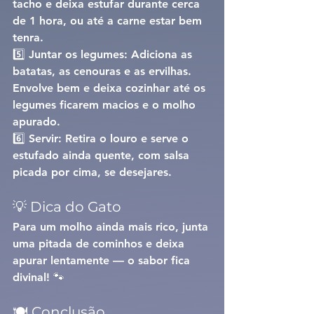
tacho e deixa estufar durante cerca 
de 1 hora, ou até a carne estar bem 
tenra.
5️⃣ 
Juntar os legumes: 
Adiciona as 
batatas, as cenouras e as ervilhas. 
Envolve bem e deixa cozinhar até os 
legumes ficarem macios e o molho 
apurado.
6️⃣ 
Servir: 
Retira o louro e serve o 
estufado ainda quente, com salsa 
picada por cima, se desejares.
💡 Dica do Gato
Para um molho ainda mais rico, junta 
uma 
pitada de cominhos
 e deixa 
apurar lentamente — o sabor fica 
divinal! 🐾
🍽️ Conclusão