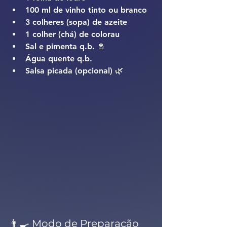
100 ml de vinho tinto ou branco
3 colheres (sopa) de azeite
1 colher (chá) de colorau
Sal e pimenta q.b. 🧂
Água quente q.b.
Salsa picada (opcional) 🌿
👨‍🍳 Modo de Preparação