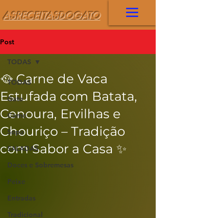
ASRECEITASDOGATO
Post
TODAS
🥘 Carne de Vaca
TODAS
Estufada com Batata,
Gato
Cenoura, Ervilhas e
Carne
Chouriço – Tradição
Sopa
com Sabor a Casa ✨
SALADAS
Doces e Sobremesas
Peixe
Entradas
Tradicional