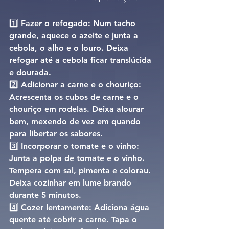
1️⃣ 
Fazer o refogado: 
Num tacho 
grande, aquece o azeite e junta a 
cebola, o alho e o louro. Deixa 
refogar até a cebola ficar translúcida 
e dourada.
2️⃣ 
Adicionar a carne e o chouriço: 
Acrescenta os cubos de carne e o 
chouriço em rodelas. Deixa alourar 
bem, mexendo de vez em quando 
para libertar os sabores.
3️⃣ 
Incorporar o tomate e o vinho: 
Junta a polpa de tomate e o vinho. 
Tempera com sal, pimenta e colorau. 
Deixa cozinhar em lume brando 
durante 5 minutos.
4️⃣ 
Cozer lentamente: 
Adiciona água 
quente até cobrir a carne. Tapa o 