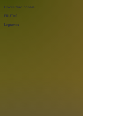
Doces tradiconais
FRUTAS
Legumes