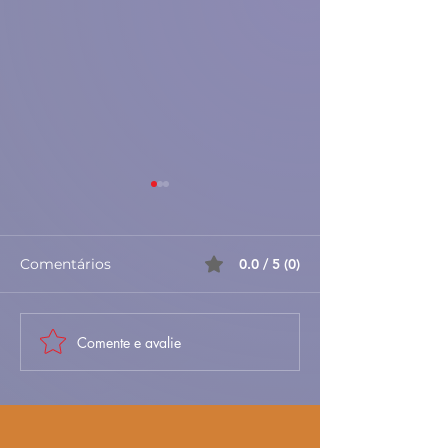
Comentários
0.0 / 5 (0)
Comente e avalie
Sopa de Entulho –
🐐🍚 Maranho 
Receita Portuguesa
Baixa – Tradici
Rústica e
Aromático e C
Reconfortante
Sabor Portugu