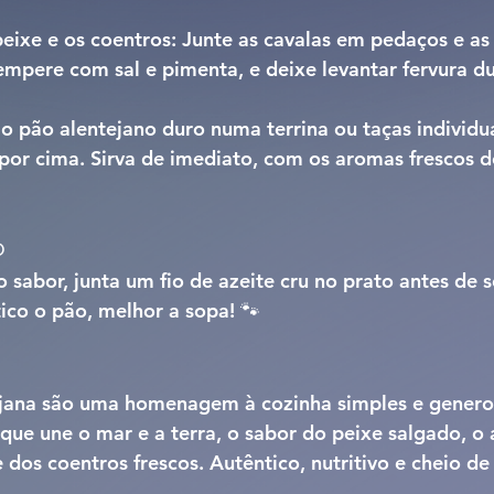
eixe e os coentros: 
Junte as cavalas em pedaços e as 
empere com sal e pimenta, e deixe levantar fervura du
o 
pão alentejano duro
 numa terrina ou taças individu
or cima. Sirva de imediato, com os aromas frescos d
o
o sabor, junta 
um fio de azeite cru no prato
 antes de s
tico o pão, melhor a sopa! 🐾
jana
 são uma homenagem à cozinha simples e genero
que une o mar e a terra, o sabor do peixe salgado, o
 dos coentros frescos. Autêntico, nutritivo e cheio de