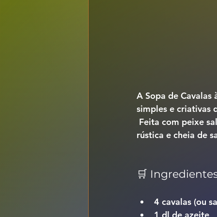
A 
Sopa de Cavalas 
simples e criativas 
 Feita com peixe salgado, batata, pão e o aroma dos coentros frescos, é uma sopa 
rústica e cheia de s
🛒 Ingredientes
4 cavalas (ou s
1 dl de azeite