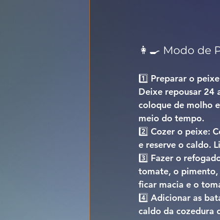
👩‍🍳 Modo de 
1️⃣ 
Preparar o peixe
Deixe repousar 
24 
coloque de molho 
meio do tempo.
2️⃣ 
Cozer o peixe: 
C
e reserve o caldo. 
3️⃣ 
Fazer o refogado
tomate, o pimento, 
ficar macia e o tom
4️⃣ 
Adicionar as bata
caldo da cozedura d