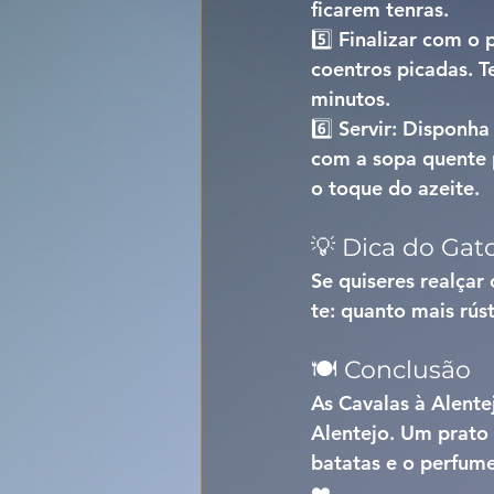
ficarem tenras.
5️⃣ 
Finalizar com o p
coentros picadas. T
minutos.
6️⃣ 
Servir: 
Disponha 
com a sopa quente p
o toque do azeite.
💡 Dica do Gat
Se quiseres realçar 
te: quanto mais rús
🍽️ Conclusão
As 
Cavalas à Alente
Alentejo. Um prato 
batatas e o perfume
❤️