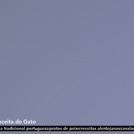
Receita do Gato
a tradicional portuguesa
pratos de peixe
receitas alentejanas
cavala