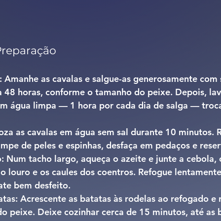
Preparação
: 
Amanhe as cavalas e salgue-as generosamente com s
a 48 horas
, conforme o tamanho do peixe. Depois, la
em água limpa — 
1 hora por cada dia de salga
 — troc
oza as cavalas em água sem sal durante 10 minutos. R
Limpe de peles e espinhas, desfaça em pedaços e reser
: 
Num tacho largo, aqueça o azeite e junte a cebola, o
o louro e os caules dos coentros. Refogue lentamente
ate bem desfeito.
tas: 
Acrescente as 
batatas às rodelas
 ao refogado e 
o peixe. Deixe cozinhar cerca de 
15 minutos
, até as 