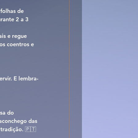
folhas de 
rante 2 a 3 
ais e regue 
os coentros e 
ervir. E lembra-
sa do 
 aconchego das 
 tradição. 🇵🇹