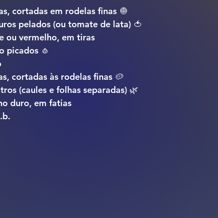
s, cortadas em rodelas finas 🧅
ros pelados (ou tomate de lata) 🍅
e ou vermelho, em tiras
o picados 🧄
o
s, cortadas às rodelas finas 🥔
ros (caules e folhas separadas) 🌿
o duro, em fatias
.b.