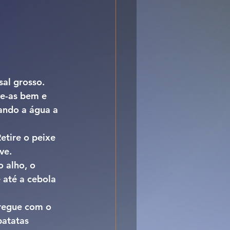
al grosso. 
ve-as bem e 
ando a água a 
etire o peixe 
ve.
 alho, o 
 até a cebola 
regue com o 
batatas 