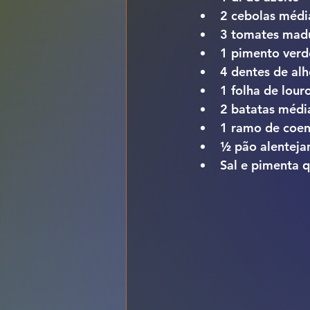
2 cebolas média
3 tomates madu
1 pimento verd
4 dentes de alh
1 folha de lour
2 batatas média
1 ramo de coent
½ pão alentejan
Sal e pimenta q