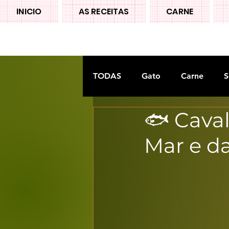
INICIO
AS RECEITAS
CARNE
TODAS
Gato
Carne
S
🐟 Caval
Doces tradiconais
FRUTA
Mar e da