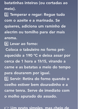
batatinhas inteiras (ou cortadas ao 
meio).
3️⃣ 
Temperar e regar: 
Regue tudo 
com o azeite e a marinada. Se 
quiseres, adiciona um raminho de 
alecrim ou tomilho para dar mais 
aroma.
4️⃣ 
Levar ao forno:
Coloca o tabuleiro no forno pré-
aquecido a 
190 °C
 e deixa assar por 
cerca de 
1 hora a 1h15
, virando a 
carne e as batatas a meio do tempo 
para dourarem por igual.
5️⃣ 
Servir: 
Retira do forno quando o 
coelho estiver bem douradinho e a 
carne tenra. Serve de imediato com 
o molho apurado do assado.
👉 Um prato simples, mas cheio de 