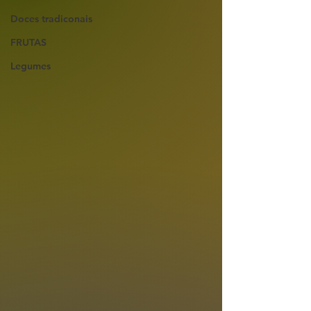
Doces tradiconais
FRUTAS
Legumes