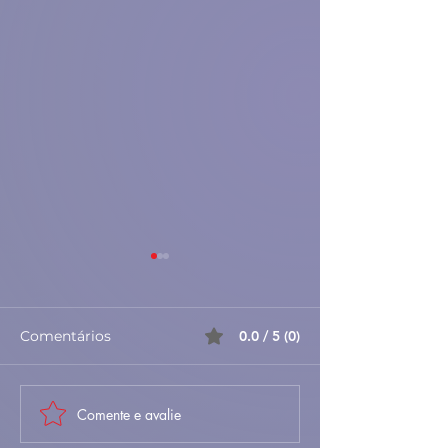
Comentários
0.0 / 5 (0)
Comente e avalie
🥣 Sopa de Feijão à
🐟 Pataniscas 
Portuguesa – tradição
Bacalhau – Cr