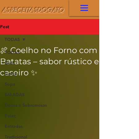
ASRECEITASDOGATO
Post
TODAS
🍖 Coelho no Forno com
TODAS
Batatas – sabor rústico e
Gato
caseiro ✨
Carne
Sopa
SALADAS
Doces e Sobremesas
Peixe
Entradas
Tradicional