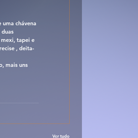
he uma chávena 
 duas 
 mexi, tapei e 
ecise , deita-
o, mais uns 
Ver tudo