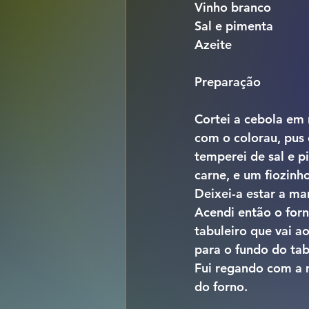
Vinho branco
Sal e pimenta
Azeite
Preparação
Cortei a cebola em 
com o colorau, pus 
temperei de sal e p
carne, e um fiozinh
Deixei-a estar a ma
Acendi então o for
tabuleiro que vai ao
para o fundo do tabu
Fui regando com a m
do forno.