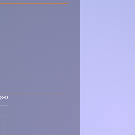
las.
ções