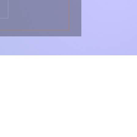
 Sopa Montanheira –
ica, Forte e Cheia de
r da Serra 🇵🇹