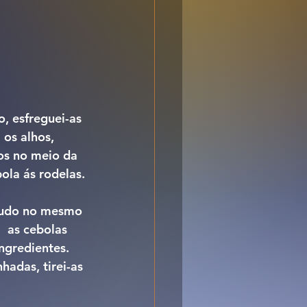
, esfreguei-as 
os alhos, 
os no meio da 
ola ás rodelas.
 tudo no mesmo 
  as cebolas 
ingredientes.
adas, tirei-as 