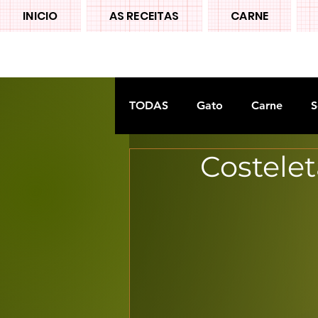
INICIO
AS RECEITAS
CARNE
TODAS
Gato
Carne
S
Costele
Doces tradiconais
FRUTA