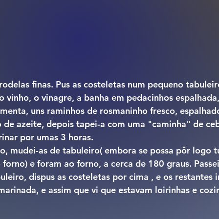
rodelas finas. Pus as costeletas num pequeno tabuleiro
o vinho, o vinagre, a banha em pedacinhos espalhada, 
imenta, uns raminhos de rosmaninho fresco, espalhad
o de azeite, depois tapei-a com uma "caminha" de ceb
rinar por umas 3 horas.
no, mudei-as de tabuleiro( embora se possa pôr logo
 forno) e foram ao forno, a cerca de 180 graus. Passei
leiro, dispus as costeletas por cima , e os restantes 
arinada, e assim que vi que estavam loirinhas e cozinh