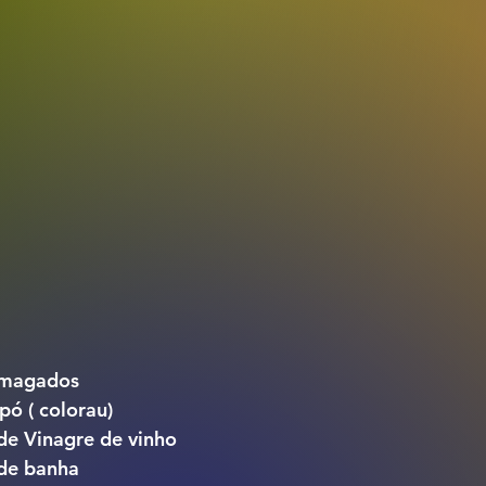
smagados
ó ( colorau)
de Vinagre de vinho
 de banha