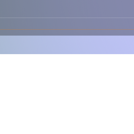
🍝🔥 Lasanha
🥣🌿
Desconstruída – Todo o
Rúst
Sabor da Lasanha, Mas
Sabo
Muito Mais Fácil 🇵🇹