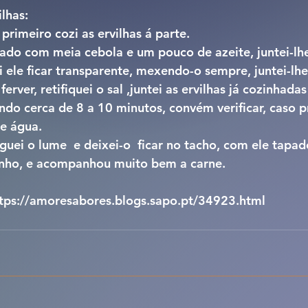
lhas:
 primeiro cozi as ervilhas á parte.
gado com meia cebola e um pouco de azeite, juntei-l
i ele ficar transparente, mexendo-o sempre, juntei-lhe
erver, retifiquei o sal ,juntei as ervilhas já cozinhadas
do cerca de 8 a 10 minutos, convém verificar, caso pr
e água.
ei o lume  e deixei-o  ficar no tacho, com ele tapad
tinho, e acompanhou muito bem a carne.
https://amoresabores.blogs.sapo.pt/34923.html