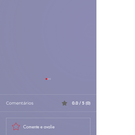
Comentários
0.0 / 5 (0)
Comente e avalie
Sopa de Entulho –
🐐🍚 Maranho 
Receita Portuguesa
Baixa – Tradici