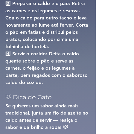
3️⃣ 
Preparar o caldo e o pão: 
Retira 
as carnes e os legumes e reserva. 
Coa o caldo para outro tacho e leva 
novamente ao lume até ferver. Corta 
o pão em fatias e distribui pelos 
pratos, colocando por cima uma 
folhinha de hortelã.
4️⃣ 
Servir o cozido: 
Deita o caldo 
quente sobre o pão e serve as 
carnes, o feijão e os legumes à 
parte, bem regados com o saboroso 
caldo do cozido.
💡 Dica do Gato
Se quiseres um sabor ainda mais 
tradicional, junta um 
fio de azeite no 
caldo antes de servir
 — realça o 
sabor e dá brilho à sopa! 😺