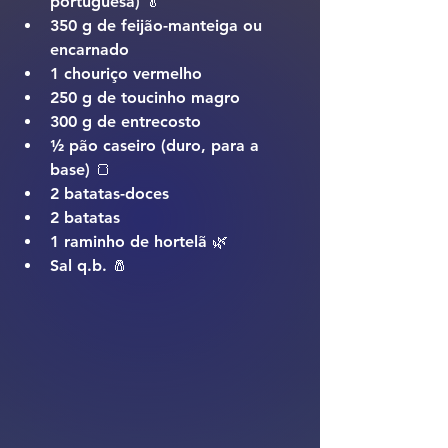
portuguesa) 🥬
350 g de feijão-manteiga ou 
encarnado
1 chouriço vermelho
250 g de toucinho magro
300 g de entrecosto
½ pão caseiro (duro, para a 
base) 🍞
2 batatas-doces
2 batatas
1 raminho de hortelã 🌿
Sal q.b. 🧂