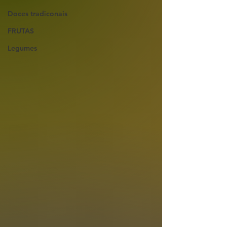
Doces tradiconais
FRUTAS
Legumes