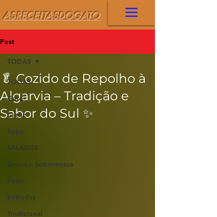
ASRECEITASDOGATO
Post
TODAS
🥬 Cozido de Repolho à
TODAS
Algarvia – Tradição e
Gato
Sabor do Sul ✨
Carne
Sopa
SALADAS
Doces e Sobremesas
Peixe
Entradas
Tradicional