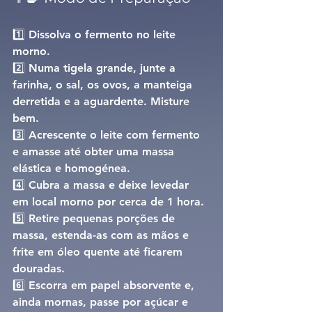
1️⃣ Dissolva o fermento no leite 
morno.
2️⃣ Numa tigela grande, junte a 
farinha, o sal, os ovos, a manteiga 
derretida e a aguardente. Misture 
bem.
3️⃣ Acrescente o leite com fermento 
e amasse até obter uma massa 
elástica e homogénea.
4️⃣ Cubra a massa e deixe levedar 
em local morno por cerca de 1 hora.
5️⃣ Retire pequenas porções de 
massa, estenda-as com as mãos e 
frite em óleo quente até ficarem 
douradas.
6️⃣ Escorra em papel absorvente e, 
ainda mornas, passe por açúcar e 