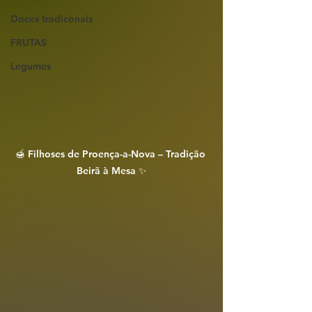
Doces tradiconais
FRUTAS
Legumes
🍯 Filhoses de Proença-a-Nova – Tradição 
Beirã à Mesa ✨