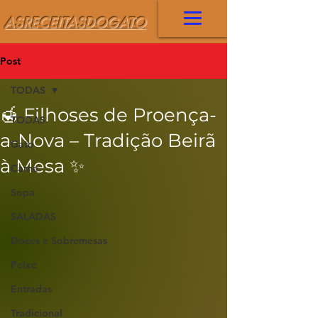
ASRECEITASDOGATO
Post
TODAS
🍯 Filhoses de Proença-
TODAS
a-Nova – Tradição Beirã
Gato
à Mesa ✨
Carne
Sopa
SALADAS
Doces e Sobremesas
Peixe
Entradas
Tradicional