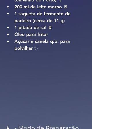
200 ml de leite morno 🥛
1 saqueta de fermento de 
padeiro (cerca de 11 g)
1 pitada de sal 🧂
Óleo para fritar
Açúcar e canela q.b. para 
polvilhar ✨
👩‍🍳 Modo de Preparação