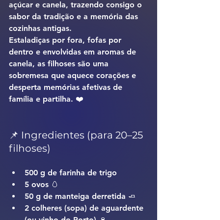
açúcar e canela, trazendo consigo o 
sabor da tradição e a memória das 
cozinhas antigas.
Estaladiças por fora, fofas por 
dentro e envolvidas em aromas de 
canela, as filhoses são uma 
sobremesa que aquece corações e 
desperta memórias afetivas de 
família e partilha. ❤️
📌 Ingredientes (para 20–25 
filhoses)
500 g de farinha de trigo
5 ovos 🥚
50 g de manteiga derretida 🧈
2 colheres (sopa) de aguardente 
(ou vinho do Porto) 🍷