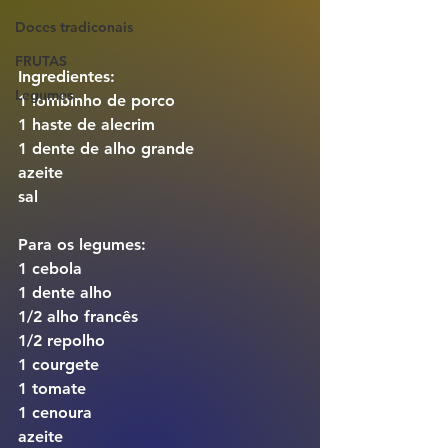
Doces tradiconais
FRUTAS
Ingredientes:
Legumes
1 lombinho de porco
1 haste de alecrim
1 dente de alho grande
azeite
sal
Para os legumes:
1 cebola
1 dente alho
1/2 alho francês
1/2 repolho
1 courgete
1 tomate
1 cenoura
azeite