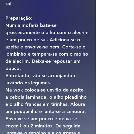
sal
Preparação:
Num almofariz bate-se 
grosseiramente o alho com o alecrim 
e um pouco de sal. Adiciona-se o 
azeite e envolve-se bem. Corta-se o 
lombinho e tempera-se com o molho 
de alecrim. Deixa-se repousar um 
pouco.
Entretanto, vão-se arranjando e 
lavando os legumes.
Na wok coloca-se um fio de azeite, 
a cebola laminada, o alho picadinho 
e o alho francês em tirinhas. Aloura 
um pouquinho e junta-se a cenoura. 
Envolve-se um pouco e deixa-se 
cozer 1 ou 2 minutos. De seguida 
junta-se o repolho e a courgete e 