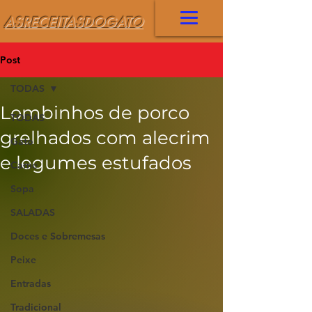
ASRECEITASDOGATO
Post
TODAS
Lombinhos de porco
TODAS
grelhados com alecrim
Gato
e legumes estufados
Carne
Sopa
SALADAS
Doces e Sobremesas
Peixe
Entradas
Tradicional