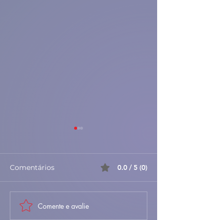
Comentários
0.0 / 5 (0)
Comente e avalie
🍝🔥 Lasanha
🥣🌿 Sopa Mon
Desconstruída – Todo o
– Rústica, Fort