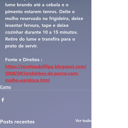
lume brando até a cebola e o 
pimento estarem tenros. Deite o 
molho reservado na frigideira, deixe 
levantar fervura, tape e deixe 
cozinhar durante 10 a 15 minutos. 
Retire do lume e transfira para o 
prato de servir.
Fonte e Direitos : 
https://receitasdafilipa.blogspot.com/
2008/09/lombinhos-de-porco-com-
molho-agridoce.html
Carne
Ver tudo
Posts recentes