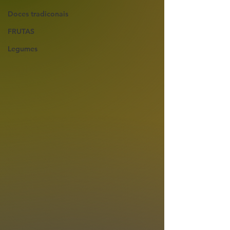
Doces tradiconais
FRUTAS
Legumes