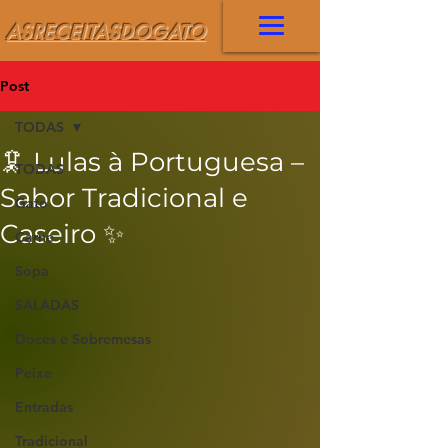
ASRECEITASDOGATO
Post
TODAS
🦑 Lulas à Portuguesa –
TODAS
Sabor Tradicional e
Gato
Caseiro ✨
Carne
Sopa
SALADAS
Doces e Sobremesas
Peixe
Entradas
Tradicional