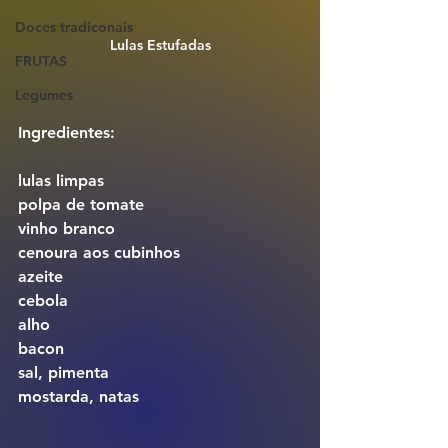
Doces tradiconais
Lulas Estufadas
FRUTAS
Legumes
Ingredientes:
lulas limpas
polpa de tomate
vinho branco
cenoura aos cubinhos
azeite
cebola
alho
bacon
sal, pimenta
mostarda, natas