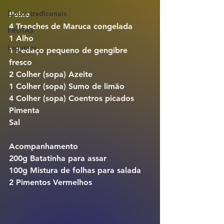
Doces tradiconais
Peixe
4 Tranches de Maruca congelada
FRUTAS
1 Alho
Legumes
1 Pedaço pequeno de gengibre 
fresco
2 Colher (sopa) Azeite
1 Colher (sopa) Sumo de limão
4 Colher (sopa) Coentros picados
Pimenta
Sal 
Acompanhamento
200g Batatinha para assar
100g Mistura de folhas para salada
2 Pimentos Vermelhos