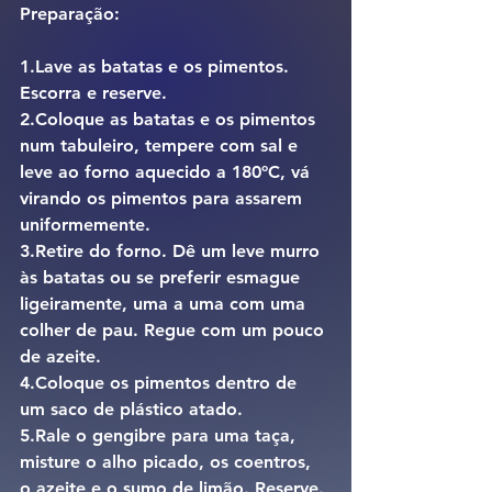
Preparação:
1.Lave as batatas e os pimentos. 
Escorra e reserve.
2.Coloque as batatas e os pimentos 
num tabuleiro, tempere com sal e 
leve ao forno aquecido a 180ºC, vá 
virando os pimentos para assarem 
uniformemente.
3.Retire do forno. Dê um leve murro 
às batatas ou se preferir esmague 
ligeiramente, uma a uma com uma 
colher de pau. Regue com um pouco 
de azeite.
4.Coloque os pimentos dentro de 
um saco de plástico atado.
5.Rale o gengibre para uma taça, 
misture o alho picado, os coentros, 
o azeite e o sumo de limão. Reserve.