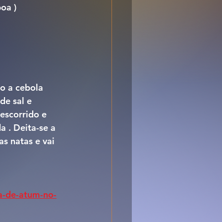
oa )
o a cebola 
de sal e 
escorrido e 
 . Deita-se a 
s natas e vai 
a-de-atum-no-