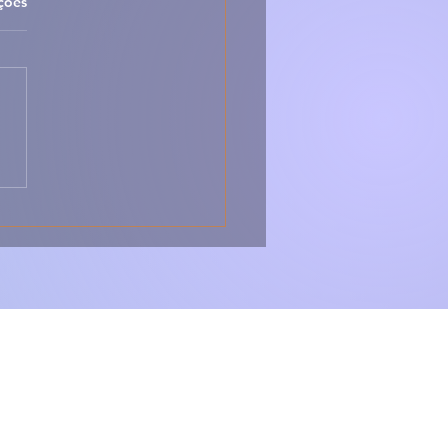
las.
ções
 Peixe-Espada Frito
Arroz de Tomate –
sico, Caseiro e Cheio
abor 🇵🇹