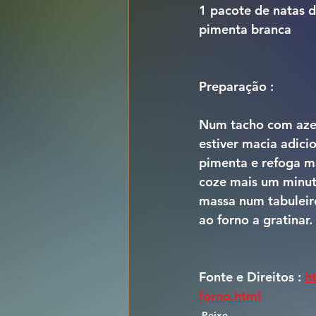
1 pacote de natas de
pimenta branca
Preparação :
Num tacho com azeit
estiver macia adici
pimenta e refoga ma
coze mais um minuto
massa num tabuleiro
ao forno a gratinar.
Fonte e Direitos : 
h
forno.html
Peixe