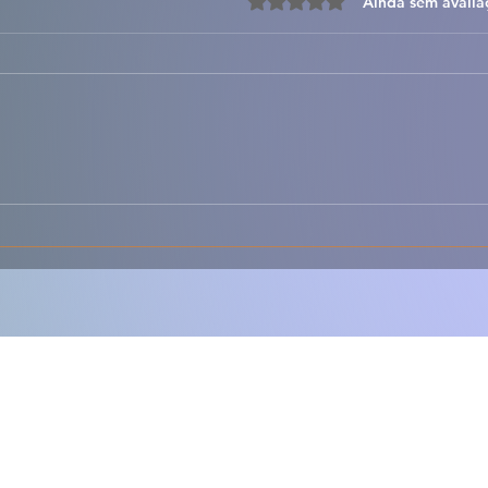
Avaliado com 0 de 5 estre
Ainda sem avalia
🦀✨ Sapateira Recheada à
🐟🍅
Portuguesa – Cremosa,
com 
Fresca e Irresistível 🇵🇹
Clás
de S