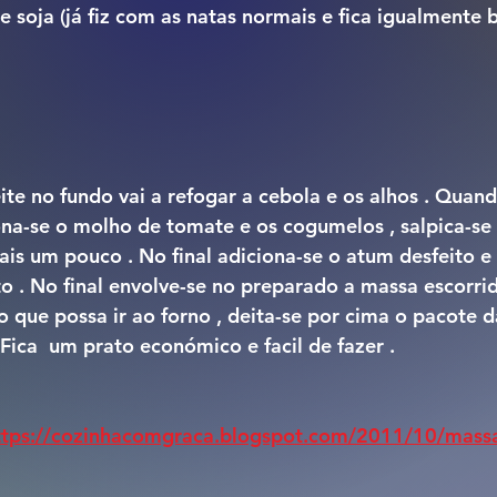
 soja (já fiz com as natas normais e fica igualmente b
e no fundo vai a refogar a cebola e os alhos . Quand
ona-se o molho de tomate e os cogumelos , salpica-se 
is um pouco . No final adiciona-se o atum desfeito e 
 . No final envolve-se no preparado a massa escorrida
 que possa ir ao forno , deita-se por cima o pacote da
 Fica  um prato económico e facil de fazer .
ttps://cozinhacomgraca.blogspot.com/2011/10/mass