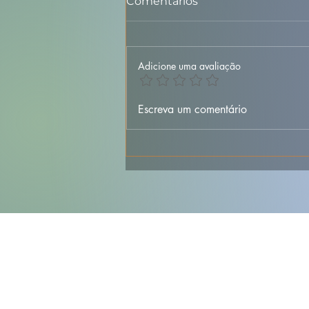
Comentários
Adicione uma avaliação
🐟🥔 Bacalhau à
Escreva um comentário
Margarida da Praça –
Versão Simples e
Deliciosa