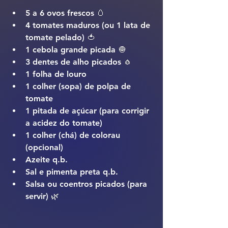
5 a 6 ovos frescos 🥚
4 tomates maduros (ou 1 lata de 
tomate pelado) 🍅
1 cebola grande picada 🧅
3 dentes de alho picados 🧄
1 folha de louro
1 colher (sopa) de polpa de 
tomate
1 pitada de açúcar (para corrigir 
a acidez do tomate)
1 colher (chá) de colorau 
(opcional)
Azeite q.b.
Sal e pimenta preta q.b.
Salsa ou coentros picados (para 
servir) 🌿