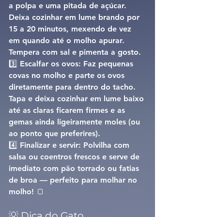
a polpa e uma pitada de açúcar. 
Deixa cozinhar em lume brando por 
15 a 20 minutos
, mexendo de vez 
em quando até o molho apurar. 
Tempera com sal e pimenta a gosto.
3️⃣ 
Escalfar os ovos: 
Faz pequenas 
covas no molho e parte os ovos 
diretamente para dentro do tacho. 
Tapa e deixa cozinhar em lume baixo 
até as claras ficarem firmes e as 
gemas ainda ligeiramente moles (ou 
ao ponto que preferires).
4️⃣ 
Finalizar e servir: 
Polvilha com 
salsa ou coentros frescos
 e serve de 
imediato com 
pão torrado ou fatias 
de broa
 — perfeito para molhar no 
molho! 🍞
💡 Dica do Gato