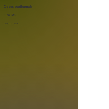
Doces tradiconais
FRUTAS
Legumes