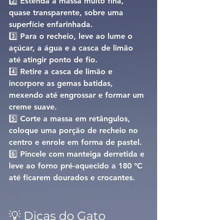
2️⃣ Estenda a massa muito fina, 
quase transparente, sobre uma 
superfície enfarinhada.
3️⃣ Para o recheio, leve ao lume o 
açúcar, a água e a casca de limão 
até atingir 
ponto de fio
.
4️⃣ Retire a casca de limão e 
incorpore as gemas batidas, 
mexendo até engrossar e formar um 
creme suave.
5️⃣ Corte a massa em retângulos, 
coloque uma porção de recheio no 
centro e enrole em forma de pastel.
6️⃣ Pincele com manteiga derretida e 
leve ao forno pré-aquecido a 180 °C 
até ficarem dourados e crocantes.
💡 Dicas do Gato