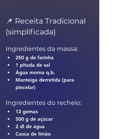
📌 Receita Tradicional 
(simplificada)
Ingredientes da massa:
250 g de farinha
1 pitada de sal
Água morna q.b.
Manteiga derretida (para 
pincelar)
Ingredientes do recheio:
12 gemas
500 g de açúcar
2 dl de água
Casca de limão