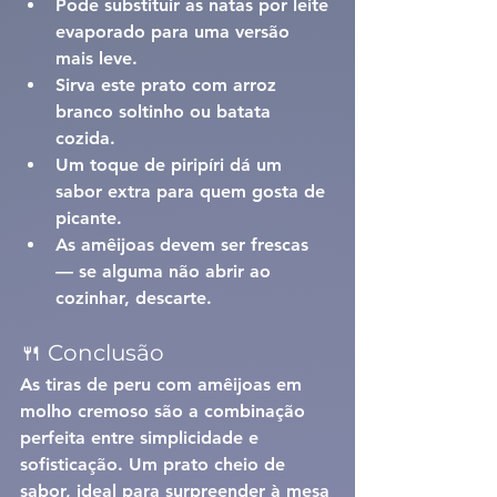
Pode substituir as natas por leite 
evaporado para uma versão 
mais leve.
Sirva este prato com arroz 
branco soltinho ou batata 
cozida.
Um toque de piripíri dá um 
sabor extra para quem gosta de 
picante.
As amêijoas devem ser frescas 
— se alguma não abrir ao 
cozinhar, descarte.
🍴 Conclusão
As 
tiras de peru com amêijoas em 
molho cremoso
 são a combinação 
perfeita entre simplicidade e 
sofisticação. Um prato cheio de 
sabor, ideal para surpreender à mesa 