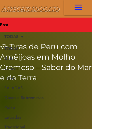
ASRECEITASDOGATO
Post
TODAS
🥘 Tiras de Peru com
TODAS
Amêijoas em Molho
Gato
Cremoso – Sabor do Mar
Carne
e da Terra
Sopa
SALADAS
Doces e Sobremesas
Peixe
Entradas
Tradicional