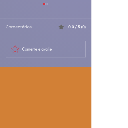
Comentários
0.0 / 5 (0)
Comente e avalie
Moelas em Molho de
Frango Estufa
Tomate – Petisco
Batata e Ceno
Tradicional Português
Receita Tradic
Saborosa