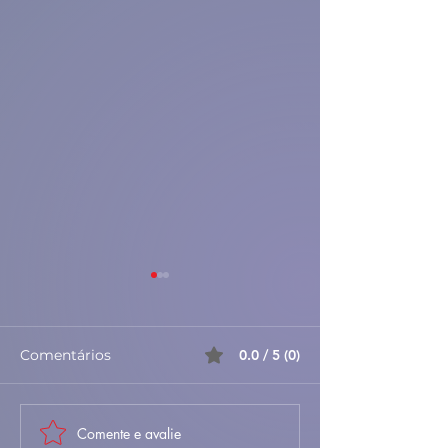
Comentários
0.0 / 5 (0)
Comente e avalie
Sopa de Entulho –
🐐🍚 Maranho 