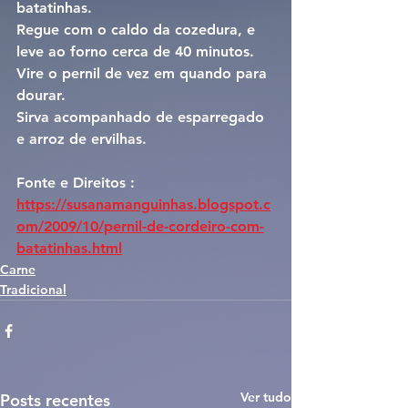
batatinhas.
Regue com o caldo da cozedura, e 
leve ao forno cerca de 40 minutos.
Vire o pernil de vez em quando para 
dourar.
Sirva acompanhado de esparregado 
e arroz de ervilhas.
Fonte e Direitos : 
https://susanamanguinhas.blogspot.c
om/2009/10/pernil-de-cordeiro-com-
batatinhas.html
Carne
Tradicional
Ver tudo
Posts recentes