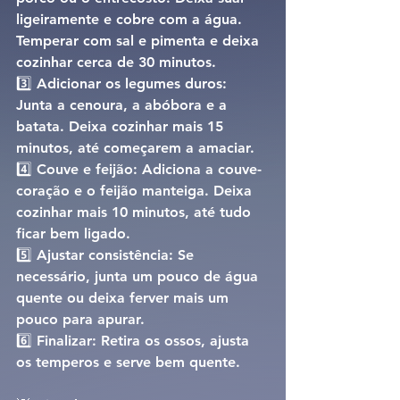
ligeiramente e cobre com a água. 
Temperar com sal e pimenta e deixa 
cozinhar cerca de 
30 minutos
.
3️⃣ 
Adicionar os legumes duros: 
Junta a cenoura, a abóbora e a 
batata. Deixa cozinhar mais 
15 
minutos
, até começarem a amaciar.
4️⃣ 
Couve e feijão: 
Adiciona a couve-
coração e o feijão manteiga. Deixa 
cozinhar mais 
10 minutos
, até tudo 
ficar bem ligado.
5️⃣ 
Ajustar consistência: 
Se 
necessário, junta um pouco de água 
quente ou deixa ferver mais um 
pouco para apurar.
6️⃣ 
Finalizar: 
Retira os ossos, ajusta 
os temperos e serve bem quente.