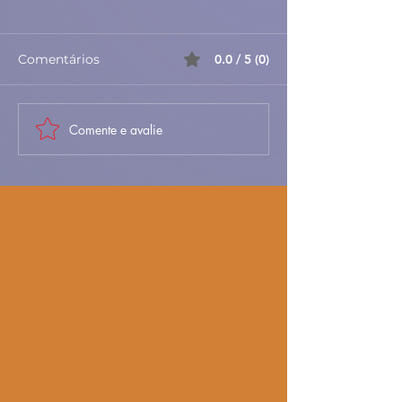
Comentários
0.0 / 5 (0)
Comente e avalie
🐐🍚 Maranho da Beira
🎃🍬 Brunhois 
Baixa – Tradicional,
Abóbora – Doc
Aromático e Cheio de
Tradicionais, M
Sabor Português 🇵🇹
Aromáticos 🇵