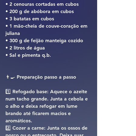
• 2 cenouras cortadas em cubos
• 200 g de abóbora em cubos
• 3 batatas em cubos
• 1 mão-cheia de couve-coração em 
juliana
• 300 g de feijão manteiga cozido
• 2 litros de água
• Sal e pimenta q.b.
👨‍🍳 
Preparação passo a passo
1️⃣ 
Refogado base: 
Aquece o azeite 
num tacho grande. Junta a cebola e 
o alho e deixa refogar em lume 
brando até ficarem macios e 
aromáticos.
2️⃣ 
Cozer a carne: 
Junta os ossos de 
porco ou o entrecosto. Deixa suar 