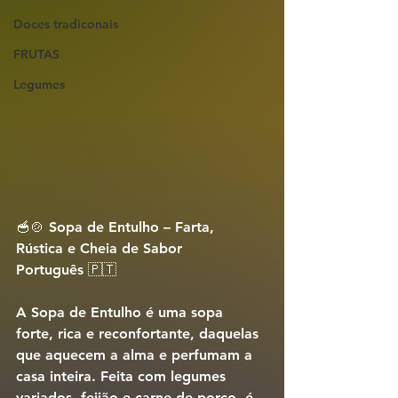
Doces tradiconais
FRUTAS
Legumes
🥣🍲 
Sopa de Entulho – Farta, 
Rústica e Cheia de Sabor 
Português
 🇵🇹
A 
Sopa de Entulho
 é uma sopa 
forte, rica e reconfortante, daquelas 
que aquecem a alma e perfumam a 
casa inteira. Feita com legumes 
variados, feijão e carne de porco, é 