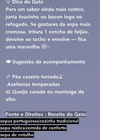
💡 
Dica do Gato
Para um sabor ainda mais rústico, 
junta 
toucinho ou bacon
 logo no 
refogado. Se gostares da sopa mais 
cremosa, tritura 
1 concha de feijão
, 
devolve ao tacho e envolve — fica 
uma maravilha 😻✨
🍽️ 
Sugestão de acompanhamento
🥖 Pão caseiro torrado🫒
 Azeitonas temperadas
🧀 Queijo curado ou manteiga de 
alho
Fonte e Direitos : Receita do Gato
sopas portuguesas
cozinha tradicional
sopa rústica
comida de conforto
sopa de entulho