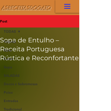
ASRECEITASDOGATO
Post
TODAS
Sopa de Entulho –
TODAS
Receita Portuguesa
Gato
Rústica e Reconfortante
Carne
Sopa
SALADAS
Doces e Sobremesas
Peixe
Entradas
Tradicional