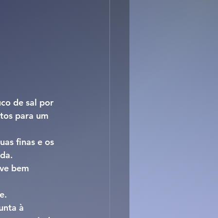
co de sal por 
tos para um 
as finas e os 
ida.
lve bem 
e.
unta à 