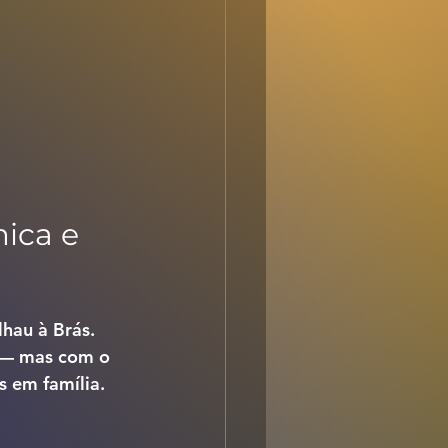
ica e 
hau à Brás. 
 — mas com o 
s em família.