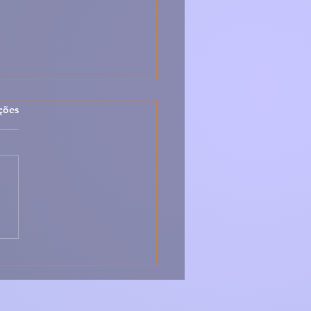
las.
ções
alhau Crocante ao
 – Receita Irresistível
Crocância e Sabor