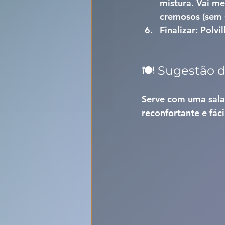
mistura. Vai m
cremosos (sem 
Finalizar:
 Polvi
🍽️ Sugestão
Serve com uma sala
reconfortante e fác