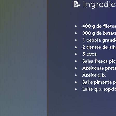
📝 Ingredie
400 g de filete
300 g de batata
1 cebola grand
2 dentes de al
5 ovos
Salsa fresca pi
Azeitonas preta
Azeite q.b.
Sal e pimenta p
Leite q.b. (opc