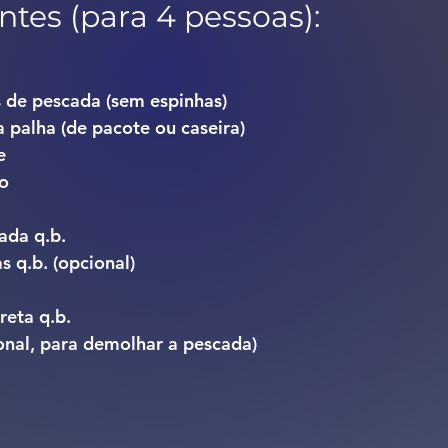
ntes (para 4 pessoas):
s de pescada (sem espinhas)
 palha (de pacote ou caseira)
e
ho
cada q.b.
s q.b. (opcional)
reta q.b.
ional, para demolhar a pescada)