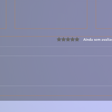
Avaliado com 0 de 5 estre
Ainda sem avalia
Cozido de Grão à
Bac
Portuguesa – Receita
Alho
Tradicional Rica em Sabor
com 
e Cultura