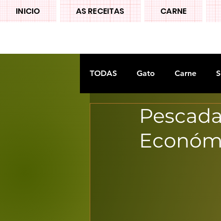
INICIO
AS RECEITAS
CARNE
TODAS
Gato
Carne
S
Pescada 
Doces tradiconais
FRUTA
Económi