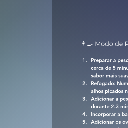
👨‍🍳 Modo de 
Preparar a pes
cerca de 5 min
sabor mais suav
Refogado:
 Numa
alhos picados n
Adicionar a pe
durante 2-3 mi
Incorporar a ba
Adicionar os ov