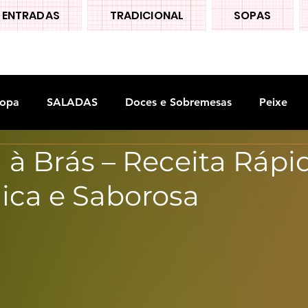
ENTRADAS
TRADICIONAL
SOPAS
opa
SALADAS
Doces e Sobremesas
Peixe
à Brás – Receita Rápi
S
Legumes
ca e Saborosa