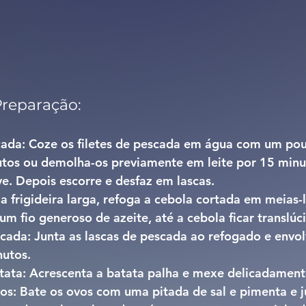
Preparação:
cada:
 Coze os filetes de pescada em água com um pou
utos ou demolha-os previamente em leite por 15 minu
e. Depois escorre e desfaz em lascas.
 frigideira larga, refoga a cebola cortada em meias-lu
um fio generoso de azeite, até a cebola ficar translúc
scada:
 Junta as lascas de pescada ao refogado e envo
nutos.
tata:
 Acrescenta a batata palha e mexe delicadament
os:
 Bate os ovos com uma pitada de sal e pimenta e j