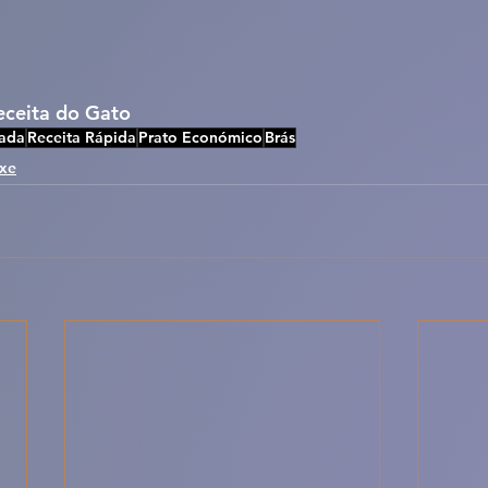
Receita do Gato
ada
Receita Rápida
Prato Económico
Brás
ixe