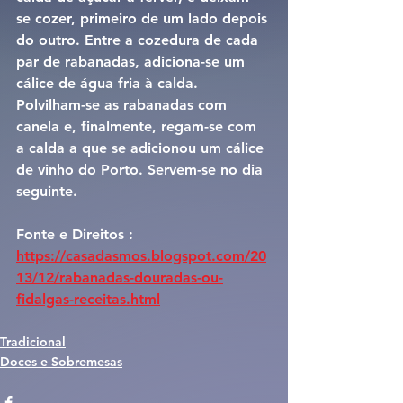
se cozer, primeiro de um lado depois 
do outro. Entre a cozedura de cada 
par de rabanadas, adiciona-se um 
cálice de água fria à calda.
Polvilham-se as rabanadas com 
canela e, finalmente, regam-se com 
a calda a que se adicionou um cálice 
de vinho do Porto. Servem-se no dia 
seguinte.
Fonte e Direitos : 
https://casadasmos.blogspot.com/20
13/12/rabanadas-douradas-ou-
fidalgas-receitas.html
Tradicional
Doces e Sobremesas