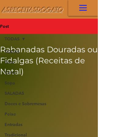
ASRECEITASDOGATO
Post
TODAS
Rabanadas Douradas ou
TODAS
Fidalgas (Receitas de
Gato
Natal)
Carne
Sopa
SALADAS
Doces e Sobremesas
Peixe
Entradas
Tradicional