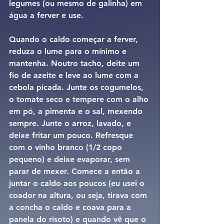
legumes (ou mesmo de galinha) em 
água a ferver e use.
Quando o caldo começar a ferver, 
reduza o lume para o mínimo e 
mantenha. Noutro tacho, deite um 
fio de azeite e leve ao lume com a 
cebola picada. Junte os cogumelos, 
o tomate seco e tempere com o alho 
em pó, a pimenta e o sal, mexendo 
sempre. Junte o arroz, lavado, e 
deixe fritar um pouco. Refresque 
com o vinho branco (1/2 copo 
pequeno) e deixe evaporar, sem 
parar de mexer. Comece a então a 
juntar o caldo aos poucos (eu usei o 
coador na altura, ou seja, tirava com 
a concha o caldo e coava para a 
panela do risoto) e quando vê que o 