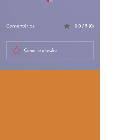
Comentários
0.0 / 5 (0)
Comente e avalie
🧀🥚 Ovos Mexidos com
🥕 Croquetes 
Queijo – Simples,
Legumes Casei
Rápidos e Cremosos
Crocantes, Lev
🇵🇹
Cheios de Sab