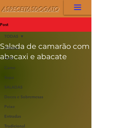
ASRECEITASDOGATO
Post
TODAS
Salada de camarão com
TODAS
abacaxi e abacate
Gato
Carne
Sopa
SALADAS
Doces e Sobremesas
Peixe
Entradas
Tradicional