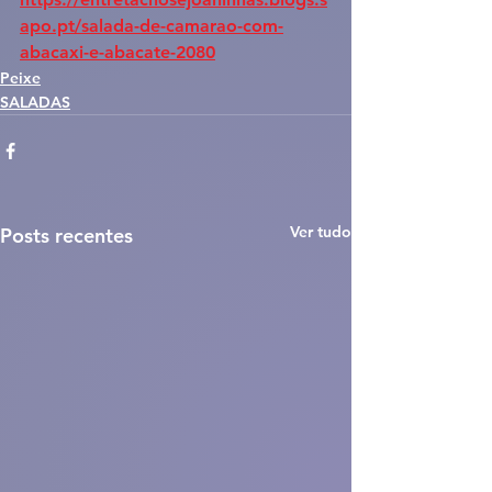
apo.pt/salada-de-camarao-com-
abacaxi-e-abacate-2080
Peixe
SALADAS
Ver tudo
Posts recentes