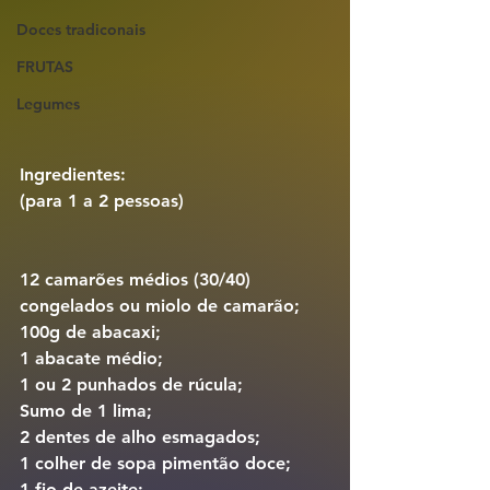
Doces tradiconais
FRUTAS
Legumes
Ingredientes:
(para 1 a 2 pessoas)
12 camarões médios (30/40) 
congelados ou miolo de camarão;
100g de abacaxi;
1 abacate médio;
1 ou 2 punhados de rúcula;
Sumo de 1 lima;
2 dentes de alho esmagados;
1 colher de sopa pimentão doce;
1 fio de azeite;