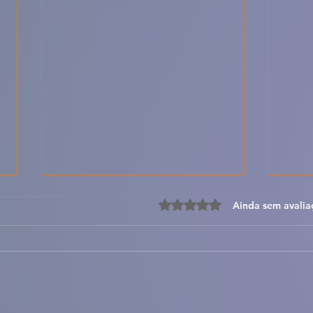
Avaliado com 0 de 5 estre
Ainda sem avalia
Sopa de Entulho – Receita
🐐🍚