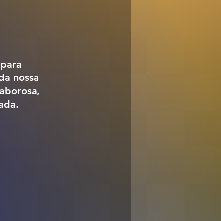
 para 
 da nossa 
saborosa, 
rada.