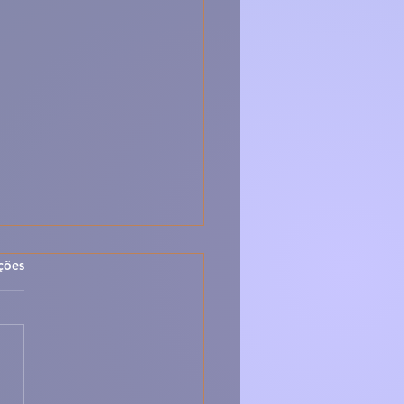
las.
ções
 Maranho da Beira