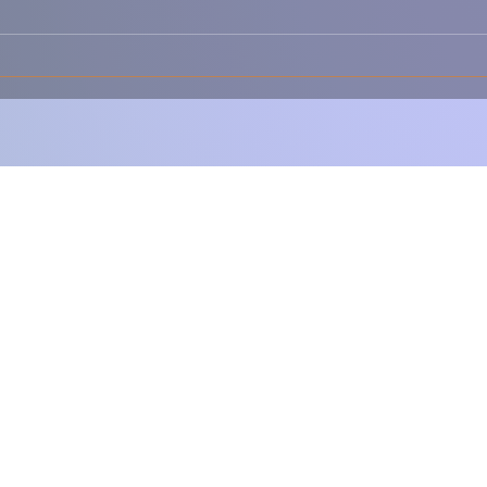
Portuguesa Rústica e
Baix
Reconfortante
Arom
Sabo