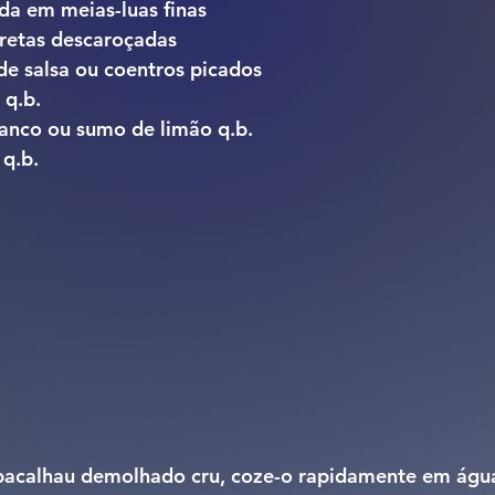
da em meias-luas finas
pretas descaroçadas
de salsa ou coentros picados
 q.b.
ranco ou sumo de limão q.b.
 q.b.
 bacalhau demolhado cru, coze-o rapidamente em água