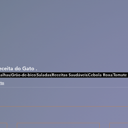
eceita do Gato .
alhau
Grão-de-bico
Saladas
Receitas Saudáveis
Cebola Roxa
Tomate 
to