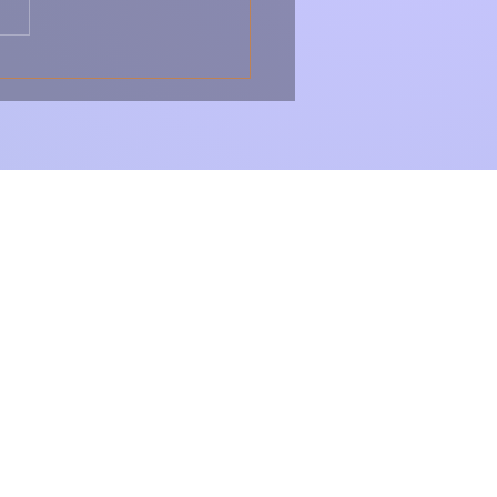
a – Tradicional,
ático e Cheio de
r Português 🇵🇹