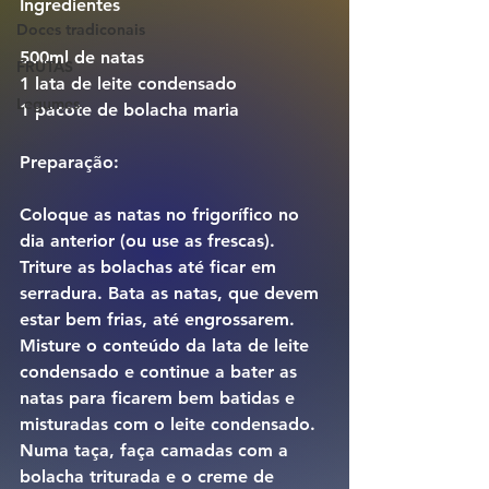
Ingredientes
Doces tradiconais
500ml de natas
FRUTAS
1 lata de leite condensado
Legumes
1 pacote de bolacha maria
Preparação:
Coloque as natas no frigorífico no 
dia anterior (ou use as frescas). 
Triture as bolachas até ficar em 
serradura. Bata as natas, que devem 
estar bem frias, até engrossarem. 
Misture o conteúdo da lata de leite 
condensado e continue a bater as 
natas para ficarem bem batidas e 
misturadas com o leite condensado.
Numa taça, faça camadas com a 
bolacha triturada e o creme de 