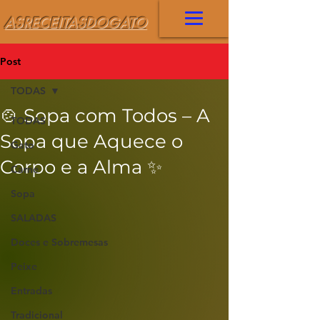
ASRECEITASDOGATO
Post
TODAS
🍲 Sopa com Todos – A
TODAS
Sopa que Aquece o
Gato
Corpo e a Alma ✨
Carne
Sopa
SALADAS
Doces e Sobremesas
Peixe
Entradas
Tradicional