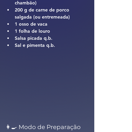
chambão)
200 g de carne de porco 
salgada (ou entremeada)
1 osso de vaca
1 folha de louro
Salsa picada q.b.
Sal e pimenta q.b.
👩‍🍳 Modo de Preparação