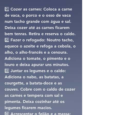
1️⃣ 
Cozer as carnes: 
Coloca a carne 
de vaca, o porco e o osso de vaca 
num tacho grande com água e sal. 
Deixa cozer até as carnes ficarem 
bem tenras. Retira e reserva o caldo.
2️⃣ 
Fazer o refogado: 
Noutro tacho, 
aquece o azeite e refoga a cebola, o 
alho, o alho-francês e a cenoura. 
Adiciona o tomate, o pimento e o 
louro e deixa apurar uns minutos.
3️⃣ 
Juntar os legumes e o caldo: 
Adiciona o nabo, as batatas, a 
courgette, a batata-doce e as 
couves. Cobre com o caldo de cozer 
as carnes e tempera com sal e 
pimenta. Deixa cozinhar até os 
legumes ficarem macios.
4️⃣ 
Acrescentar o feijão e a massa: 