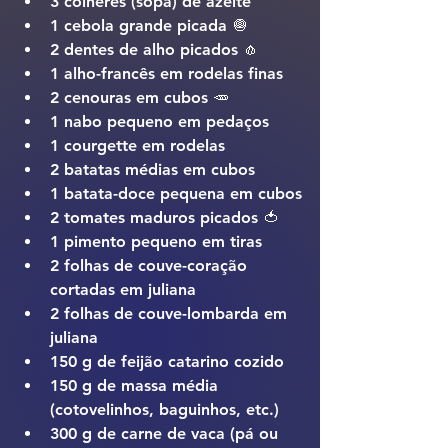
3 colheres (sopa) de azeite
1 cebola grande picada 🧅
2 dentes de alho picados 🧄
1 alho-francês em rodelas finas
2 cenouras em cubos 🥕
1 nabo pequeno em pedaços
1 courgette em rodelas
2 batatas médias em cubos
1 batata-doce pequena em cubos
2 tomates maduros picados 🍅
1 pimento pequeno em tiras
2 folhas de couve-coração 
cortadas em juliana
2 folhas de couve-lombarda em 
juliana
150 g de feijão catarino cozido
150 g de massa média 
(cotovelinhos, baguinhos, etc.)
300 g de carne de vaca (pá ou 