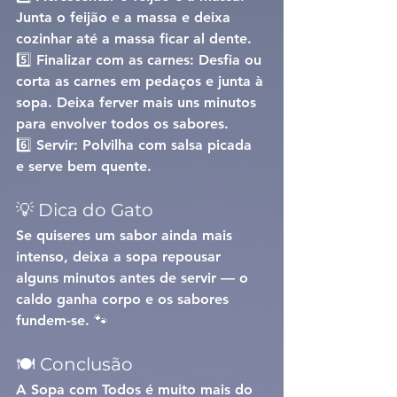
Junta o feijão e a massa e deixa 
cozinhar até a massa ficar al dente.
5️⃣ 
Finalizar com as carnes: 
Desfia ou 
corta as carnes em pedaços e junta à 
sopa. Deixa ferver mais uns minutos 
para envolver todos os sabores.
6️⃣ 
Servir: 
Polvilha com salsa picada 
e serve bem quente.
💡 Dica do Gato
Se quiseres um sabor ainda mais 
intenso, deixa a sopa repousar 
alguns minutos antes de servir — o 
caldo ganha corpo e os sabores 
fundem-se. 🐾
🍽️ Conclusão
A 
Sopa com Todos
 é muito mais do 