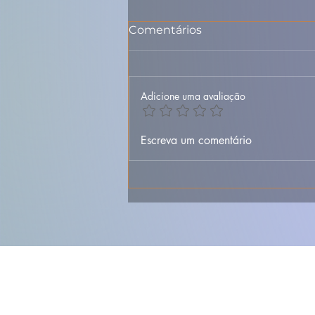
Comentários
Adicione uma avaliação
Sopa de Entulho – Receita
Escreva um comentário
Portuguesa Rústica e
Reconfortante