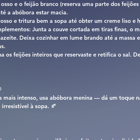
sso e o feijão branco (reserva uma parte dos feijões 
 até a abóbora estar macia.
 osso e tritura bem a sopa até obter um creme liso 
mplementos: 
Junta a couve cortada em tiras finas, o 
azeite. Deixa cozinhar em lume brando até a massa e
s.
a os feijões inteiros que reservaste e retifica o sal. D
o
 mais intenso, usa 
abóbora menina
 — dá um toque n
irresistível à sopa. 🍂