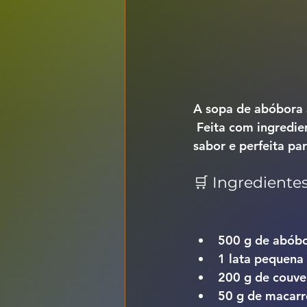
A 
sopa de abóbora 
 Feita com ingredientes da horta — abóbora, feijão e couve —, é uma sopa rica em 
sabor e perfeita par
🛒 Ingrediente
500 g de abóbo
1 lata pequena 
200 g de couve
50 g de macarr