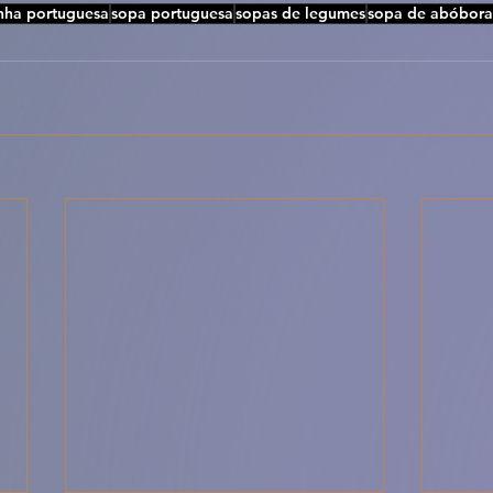
nha portuguesa
sopa portuguesa
sopas de legumes
sopa de abóbora