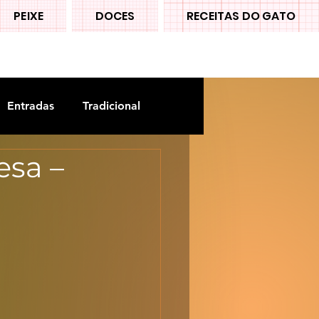
PEIXE
DOCES
RECEITAS DO GATO
Entradas
Tradicional
esa –