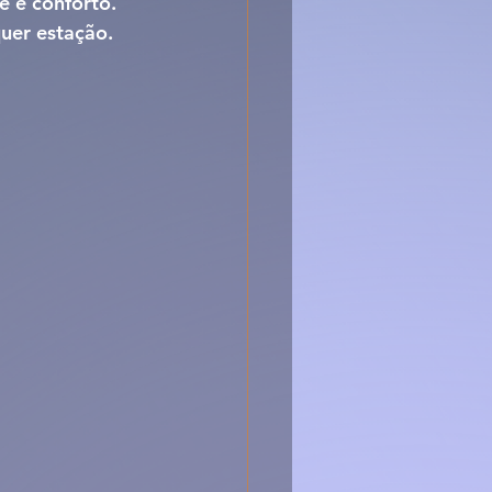
e e conforto. 
uer estação. 