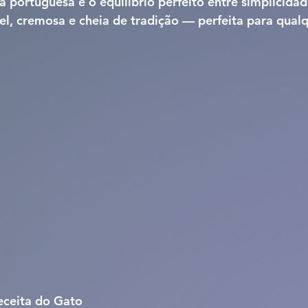
à portuguesa
 é o equilíbrio perfeito entre simplicidad
l, cremosa e cheia de tradição — perfeita para qualq
Receita do Gato