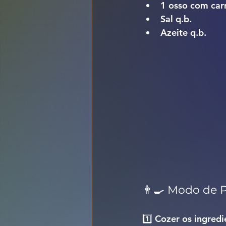
1 osso com carn
Sal q.b.
Azeite q.b.
👨‍🍳 Modo de 
1️⃣ 
Cozer os ingredie