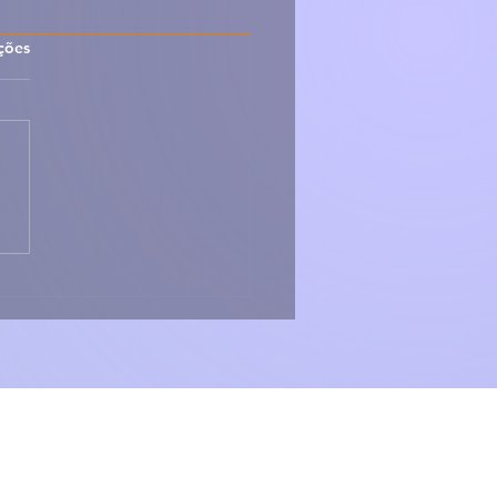
las.
ções
Sapateira Recheada à
tuguesa – Cremosa,
ca e Irresistível 🇵🇹