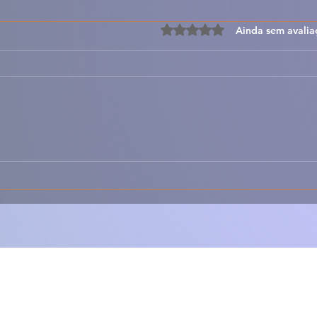
Avaliado com 0 de 5 estre
Ainda sem avalia
🐐🍚 Maranho da Beira
🦀✨ 
Baixa – Tradicional,
Por
Aromático e Cheio de
Fres
Sabor Português 🇵🇹