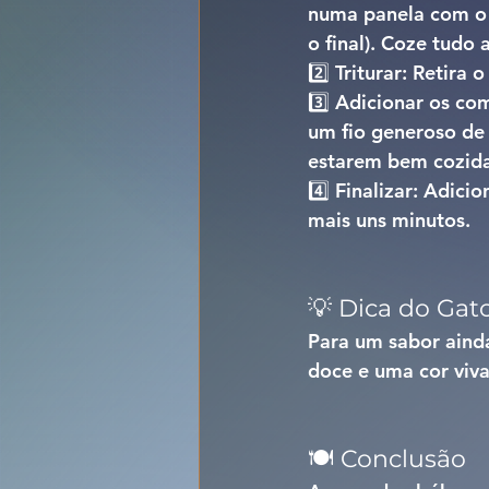
numa panela com o o
o final). Coze tudo
2️⃣ 
Triturar: 
Retira o
3️⃣ 
Adicionar os co
um fio generoso de 
estarem bem cozida
4️⃣ 
Finalizar: 
Adicion
mais uns minutos.
💡 Dica do Gat
Para um sabor ainda
doce e uma cor viva 
🍽️ Conclusão