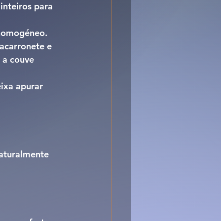
inteiros para 
e homogéneo.
macarronete e 
 a couve 
eixa apurar 
aturalmente 