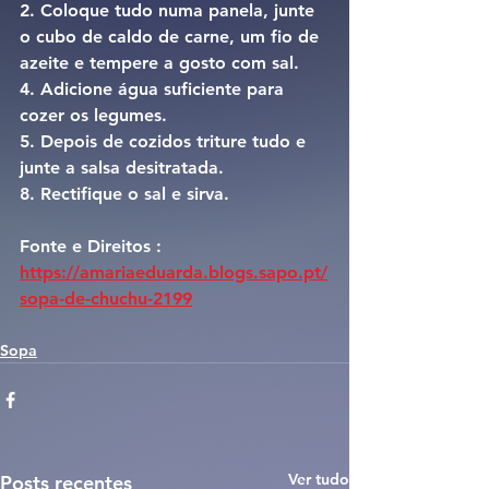
2. Coloque tudo numa panela, junte 
o cubo de caldo de carne, um fio de 
azeite e tempere a gosto com sal.
4. Adicione água suficiente para 
cozer os legumes.
5. Depois de cozidos triture tudo e 
junte a salsa desitratada.
8. Rectifique o sal e sirva.
Fonte e Direitos : 
https://amariaeduarda.blogs.sapo.pt/
sopa-de-chuchu-2199
Sopa
Ver tudo
Posts recentes