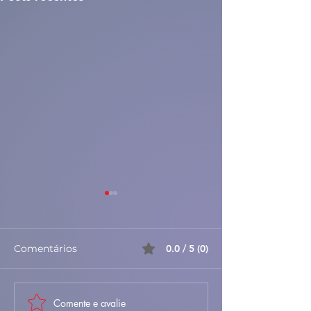
Comentários
0.0 / 5 (0)
Comente e avalie
🥣🌿 Sopa Saloia –
🥣🌿 Sopa Mon