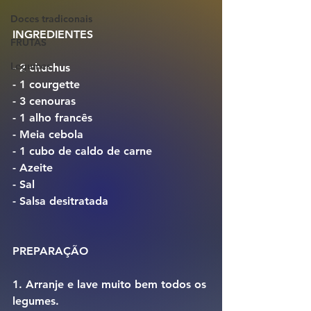
Doces tradiconais
INGREDIENTES
FRUTAS
Legumes
- 2 chuchus
- 1 courgette
- 3 cenouras
- 1 alho francês
- Meia cebola
- 1 cubo de caldo de carne
- Azeite
- Sal
- Salsa desitratada
PREPARAÇÃO
1. Arranje e lave muito bem todos os 
legumes.