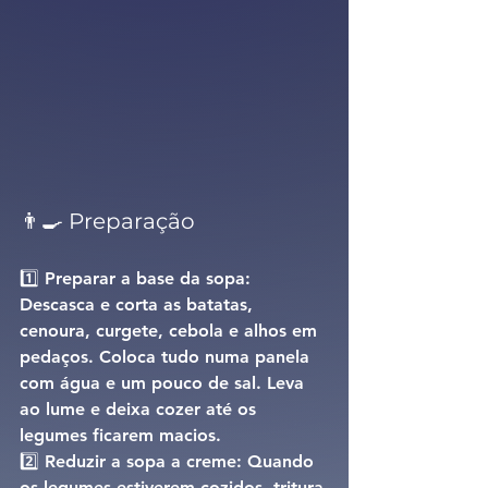
👨‍🍳 Preparação
1️⃣ 
Preparar a base da sopa: 
Descasca e corta as batatas, 
cenoura, curgete, cebola e alhos em 
pedaços. Coloca tudo numa panela 
com água e um pouco de sal. Leva 
ao lume e deixa cozer até os 
legumes ficarem macios.
2️⃣ 
Reduzir a sopa a creme: 
Quando 
os legumes estiverem cozidos, tritura 