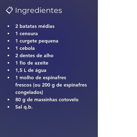
📋 Ingredientes
2 
batatas médias
1 
cenoura
1 
curgete pequena
1 
cebola
2 
dentes de alho
1 
fio de azeite
1,5 L de 
água
1 
molho de espinafres 
frescos
 (ou 200 g de espinafres 
congelados)
80 g de 
massinhas cotovelo
Sal q.b.