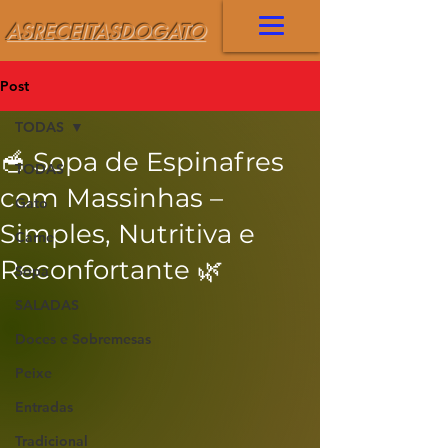
ASRECEITASDOGATO
Post
TODAS
🥣 Sopa de Espinafres
TODAS
com Massinhas –
Gato
Simples, Nutritiva e
Carne
Reconfortante 🌿
Sopa
SALADAS
Doces e Sobremesas
Peixe
Entradas
Tradicional