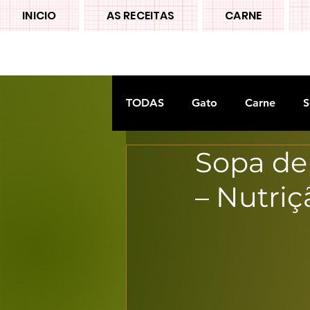
INICIO
AS RECEITAS
CARNE
TODAS
Gato
Carne
S
Sopa de
Doces tradiconais
FRUTA
– Nutriç