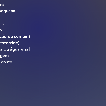
ns
pequena
as
ho
ação ou comum)
(escorrido)
a ou água e sal
irgem
 gosto