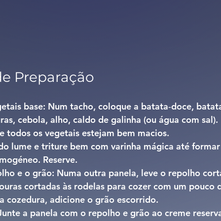
de Preparação
etais base: 
Num tacho, coloque a batata‐doce, bata
as, cebola, alho, caldo de galinha (ou água com sal).
ue todos os vegetais estejam bem macios.
 do lume e triture bem com varinha mágica até forma
mogéneo. Reserve.
lho e o grão: 
Numa outra panela, leve o repolho cort
nouras cortadas às rodelas para cozer com um pouco d
da cozedura, adicione o grão escorrido.
Junte a panela com o repolho e grão ao creme reserv