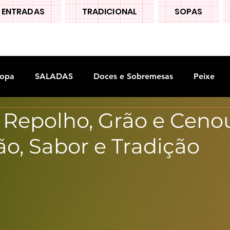
ENTRADAS
TRADICIONAL
SOPAS
opa
SALADAS
Doces e Sobremesas
Peixe
 Repolho, Grão e Ceno
S
Legumes
ão, Sabor e Tradição