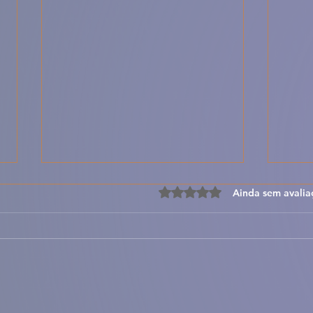
Avaliado com 0 de 5 estre
Ainda sem avalia
Feijoada de Chocos –
Alm