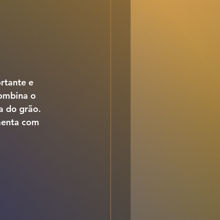
rtante e 
ombina o 
a do grão. 
menta com 