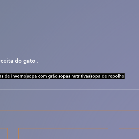
eceita do gato .
as de inverno
sopa com grão
sopas nutritivas
sopa de repolho