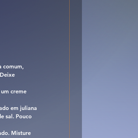
ta comum, 
 Deixe 
r um creme 
ado em juliana 
e sal. Pouco 
ado. Misture 