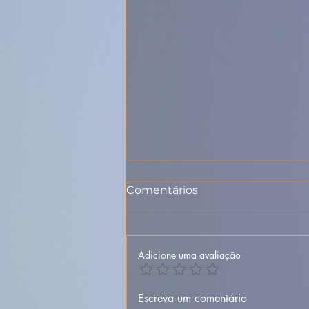
Comentários
Adicione uma avaliação
🥣 Sopa de Feijão
Escreva um comentário