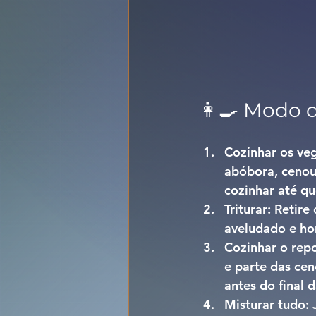
👩‍🍳 Modo 
Cozinhar os veg
abóbora, cenour
cozinhar até q
Triturar: 
Retire
aveludado e ho
Cozinhar o repo
e parte das ce
antes do final 
Misturar tudo: 