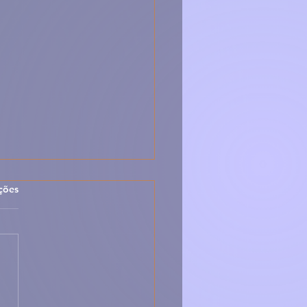
las.
ções
ôndegas Caseiras