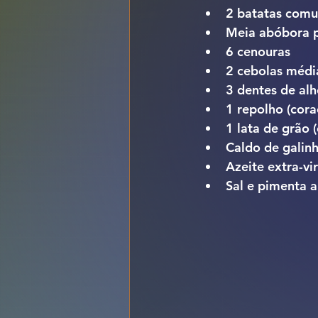
2 batatas comu
Meia abóbora 
6 cenouras
2 cebolas médi
3 dentes de al
1 repolho (cor
1 lata de grão 
Caldo de galinh
Azeite extra-v
Sal e pimenta a