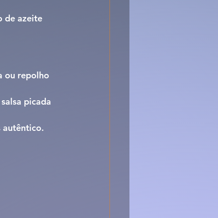
o de azeite 
a ou repolho 
salsa picada 
 autêntico.