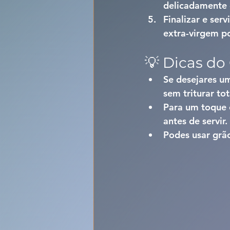
delicadamente e
Finalizar e servi
extra-virgem p
💡 Dicas do
Se desejares um
sem triturar to
Para um toque e
antes de servir.
Podes usar grão