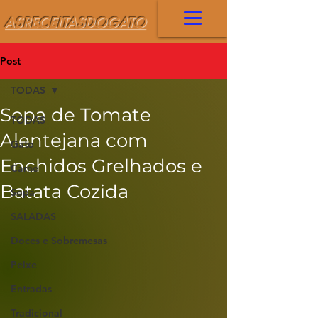
ASRECEITASDOGATO
Post
TODAS
Sopa de Tomate
TODAS
Alentejana com
Gato
Enchidos Grelhados e
Carne
Batata Cozida
Sopa
SALADAS
Doces e Sobremesas
Peixe
Entradas
Tradicional