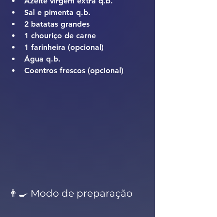
Azeite virgem extra q.b.
Sal e pimenta q.b.
2 batatas grandes
1 chouriço de carne
1 farinheira (opcional)
Água q.b.
Coentros frescos (opcional)
👨‍🍳 Modo de preparação