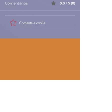
Comentários
0.0 / 5 (0)
Comente e avalie
Arroz de Lulas com
Tomates Rech
Ervilhas e Chouriço –
com Atum – Re
Receita Tradicional
Rápida, Fresca
Portuguesa
Saudável