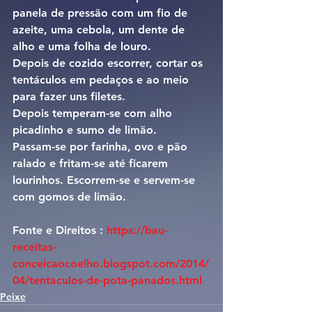
panela de pressão com um fio de 
azeite, uma cebola, um dente de 
alho e uma folha de louro.
Depois de cozido escorrer, cortar os 
tentáculos em pedaços e ao meio 
para fazer uns filetes.
Depois temperam-se com alho 
picadinho e sumo de limão.
Passam-se por farinha, ovo e pão 
ralado e fritam-se até ficarem 
lourinhos. Escorrem-se e servem-se 
com gomos de limão.
Fonte e Direitos : 
https://bau-
receitas-
conceicaocoelho.blogspot.com/2014/
04/tentaculos-de-pota-panados.html
Peixe